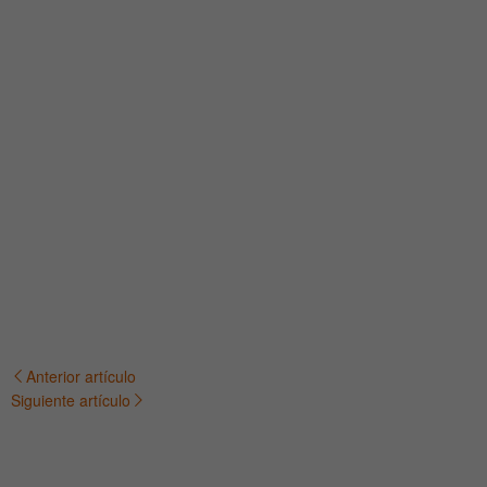
Anterior artículo
Navegación
Siguiente artículo
de
entradas