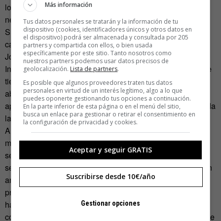
Más información
lograr exactamente las habilidades de gestión que se
necesita.
Tus datos personales se tratarán y la información de tu
dispositivo (cookies, identificadores únicos y otros datos en
Si lo que desean es, por el contrario, explorar nuevos
el dispositivo) podrá ser almacenada y consultada por 205
caminos profesionales para hacer realidad sus sueños,
partners y compartida con ellos, o bien usada
específicamente por este sitio. Tanto nosotros como
Joan Boada les propone estudiar la Ley de
nuestros partners podemos usar datos precisos de
Incompatibilidades para analizar las distintas opciones que
geolocalización.
Lista de partners
.
tienen. Les anima a que identifiquen lo que les apasiona y
Es posible que algunos proveedores traten tus datos
personales en virtud de un interés legítimo, algo a lo que
abran, por ejemplo, un negocio con otros socios. Pueden
puedes oponerte gestionando tus opciones a continuación.
aprovechar el espacio que les deja por las tardes su jornada
En la parte inferior de esta página o en el menú del sitio,
busca un enlace para gestionar o retirar el consentimiento en
laboral.
la configuración de privacidad y cookies.
A veces, como ocurre en tantos otros trabajos, la mayor
motivación que un funcionario puede recibir es la de
Aceptar y seguir GRATIS
sentirse útil e importante. Es la opción que han elegido los
servicios de empleo de la Comunidad Valenciana y Aragón
Suscribirse desde 10€/año
ante la imposibilidad de premiar su rendimiento y
productividad con incentivos económicos y días libres. Les
han dicho que muchos de sus vecinos necesitan su
Gestionar opciones
compromiso para encontrar un trabajo más que nunca y que