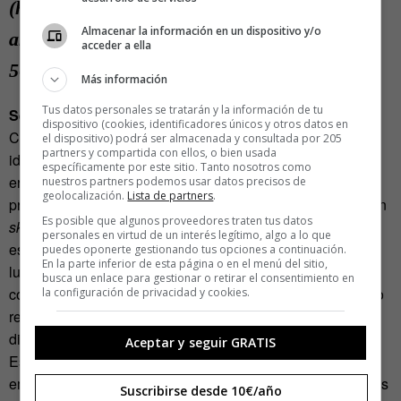
(hasta un 81%), mientras que el del grupo de
Almacenar la información en un dispositivo y/o
amenaza de estereotipo descendió hasta un
acceder a ella
56%.
Más información
Tus datos personales se tratarán y la información de tu
Sesgo modal
dispositivo (cookies, identificadores únicos y otros datos en
Cuando empezamos a pensar que los demás no tienen ni
el dispositivo) podrá ser almacenada y consultada por 205
partners y compartida con ellos, o bien usada
idea de lo que dicen y que nosotros cometemos menos
específicamente por este sitio. Tanto nosotros como
errores o somos más hábiles en general, entonces es
nuestros partners podemos usar datos precisos de
geolocalización.
Lista de partners
.
probable que estemos siendo víctimas del sesgo modal. Un
Es posible que algunos proveedores traten tus datos
sketch
de los
Monty Python
lo ridiculizaba así: «¡Todos
personales en virtud de un interés legítimo, algo a lo que
estamos por encima de la media!». Esta tendencia tiene
puedes oponerte gestionando tus opciones a continuación.
En la parte inferior de esta página o en el menú del sitio,
lugar con más frecuencia en las actividades que se
busca un enlace para gestionar o retirar el consentimiento en
consideran relativamente fáciles (como la conducción) y no
la configuración de privacidad y cookies.
relativamente complejas (como hacer malabarismos con
diversos objetos a la vez).
Aceptar y seguir GRATIS
Este sesgo se minimiza
agudizando la empatía
. Y la
empatía se incrementa cuando ampliamos nuestros círculos
Suscribirse desde 10€/año