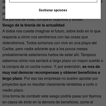
de amistad. No hay forma más eficaz de ponernos en la piel
de los demás que relacionarnos a menudo con esas
Gestionar opciones
personas, escuchar sus problemas, tratar de comprender
sus puntos de vista, compartir objetivos y tareas.
Sesgo de la tiranía de la actualidad
A todos nos cuesta imaginar el futuro, sobre todo en lo que
respecta a cómo nos sentiremos con las cosas que
obtendremos. Todos soñamos con vivir en una playa del
Caribe, pero nadie advierte que a los pocos meses
probablemente estaríamos hartos de estar allí. Tampoco
sabemos cómo nos sentará a largo plazo un mayor sueldo o
la compra de un coche nuevo. Y, por extensión,
se nos da
muy mal demorar recompensas y obtener beneficios a
largo plazo
. Por eso las empresas no suelen apostar por
proyectos que no resultan claramente rentables a corto o
medio plazo.
Una forma de combatir este sesgo podría pasar por fijarnos
en casos de éxito en la demora de beneficios, como el