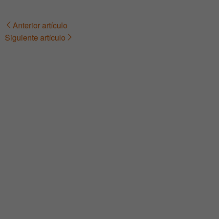
Anterior artículo
Navegación
Siguiente artículo
de
entradas