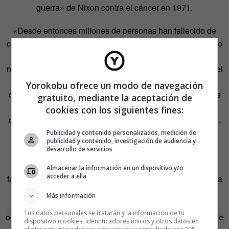
guerra» de Nixon contra el cáncer en 1971.
«Desde entonces millones de personas han fallecido de
cáncer», escribe Firestein. «Suena mal, pero hemos curado
muchos cánceres previamente fatales e impedido un
número desconocido de casos». Firestein señala que por el
camino ha mejorado la fabricación de medicamentos, la
Yorokobu ofrece un modo de navegación
comprensión del sistema inmunológico y cómo se produce
gratuito, mediante la aceptación de
el envejecimiento. «Sin embargo, esta guerra contra el
cookies con los siguientes fines:
cáncer es más conocida por los dólares gastados en ella».
Publicidad y contenido personalizados, medición de
publicidad y contenido, investigación de audiencia y
Leo M. Chalupa cuenta una anécdota:
desarrollo de servicios
«Un abogado me preguntó si todavía investigaba cómo
Almacenar la información en un dispositivo y/o
acceder a ella
funciona el cerebro. Cuando dije que todavía lo investigaba
se sorprendió. Pensaba que después de diez años de
Más información
esfuerzo lo habría descubierto. En ese momento, se me
Tus datos personales se tratarán y la información de tu
ocurrió que este hombre muy culto no tenía conocimiento de
dispositivo (cookies, identificadores únicos y otros datos en