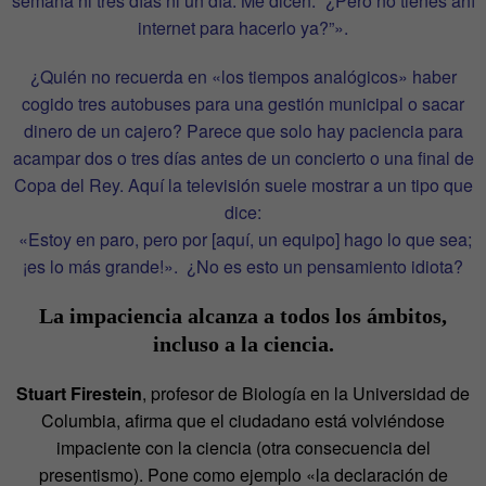
semana ni tres días ni un día. Me dicen: “¿Pero no tienes ahí
internet para hacerlo ya?”».
¿Quién no recuerda en «los tiempos analógicos» haber
cogido tres autobuses para una gestión municipal o sacar
dinero de un cajero? Parece que solo hay paciencia para
acampar dos o tres días antes de un concierto o una final de
Copa del Rey. Aquí la televisión suele mostrar a un tipo que
dice:
«Estoy en paro, pero por [aquí, un equipo] hago lo que sea;
¡es lo más grande!». ¿No es esto un pensamiento idiota?
La impaciencia alcanza a todos los ámbitos,
incluso a la ciencia.
Stuart Firestein
, profesor de Biología en la Universidad de
Columbia, afirma que el ciudadano está volviéndose
impaciente con la ciencia (otra consecuencia del
presentismo). Pone como ejemplo «la declaración de