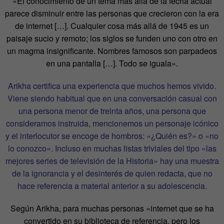
«El
conocimiento de un tema más allá de la fecha actual
parece disminuir entre las personas que crecieron con la era
de internet […]. Cualquier cosa más allá de 1945 es un
paisaje sucio y remoto; los siglos se funden uno con otro en
un magma insignificante. Nombres famosos son parpadeos
en una pantalla […]. Todo se iguala».
Arikha certifica una experiencia que muchos hemos vivido.
Viene siendo habitual que en una conversación casual con
una persona menor de treinta años, una persona que
consideramos instruida, mencionemos un personaje icónico
y el interlocutor se encoge de hombros: «¿Quién es?» o «no
lo conozco». Incluso en muchas listas triviales del tipo «las
mejores series de televisión de la Historia» hay una muestra
de la ignorancia y el desinterés de quien redacta, que no
hace referencia a material anterior a su adolescencia.
Según Arikha, para muchas personas «internet que se ha
convertido en su biblioteca de referencia, pero los