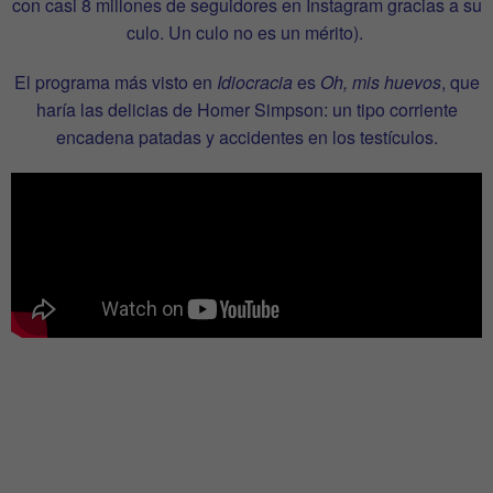
con casi 8 millones de seguidores en Instagram gracias a su
culo. Un culo no es un mérito).
El programa más visto en
Idiocracia
es
Oh, mis huevos
, que
haría las delicias de Homer Simpson: un tipo corriente
encadena patadas y accidentes en los testículos.