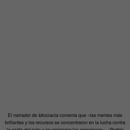
El narrador de
Idiocracia
comenta que «las mentes más
brillantes y los recursos se concentraron en la lucha contra
la caída del pelo y en prolongar las erecciones». ¿Podría