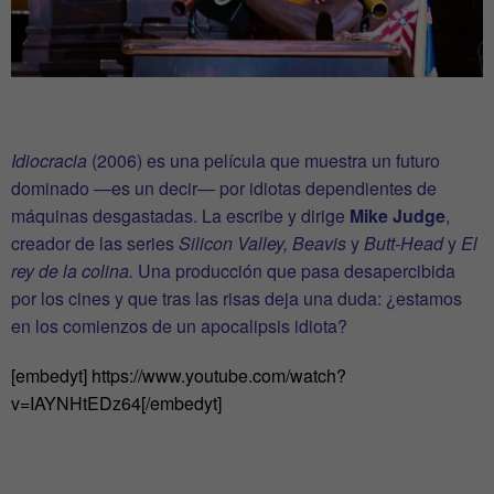
Idiocracia
(2006) es una película que muestra un futuro
dominado —es un decir— por idiotas dependientes de
máquinas desgastadas. La escribe y dirige
Mike Judge
,
creador de las series
Silicon Valley, Beavis
y
Butt-Head
y
El
rey de la colina.
Una producción que pasa desapercibida
por los cines y que tras las risas deja una duda: ¿estamos
en los comienzos de un apocalipsis idiota?
[embedyt] https://www.youtube.com/watch?
v=IAYNHtEDz64[/embedyt]