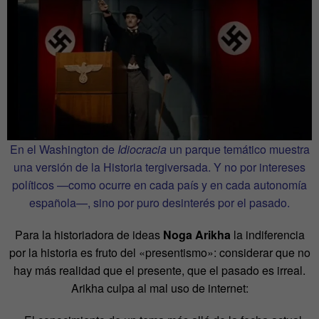
En el Washington de
Idiocracia
un parque temático muestra
una versión de la Historia tergiversada. Y no por intereses
políticos —como ocurre en cada país y en cada autonomía
española—, sino por puro desinterés por el pasado.
Para la historiadora de ideas
Noga Arikha
la indiferencia
por la historia es fruto del «presentismo»: considerar que no
hay más realidad que el presente, que el pasado es irreal.
Arikha culpa al mal uso de internet: