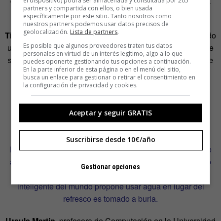
cómo funciona la ciencia […], que la investigación es una
el dispositivo) podrá ser almacenada y consultada por 205
partners y compartida con ellos, o bien usada
búsqueda sin fin».
específicamente por este sitio. Tanto nosotros como
nuestros partners podemos usar datos precisos de
geolocalización.
Lista de partners
.
Tim O’Reilly,
editor de libros sobre tecnología y considerado
Es posible que algunos proveedores traten tus datos
un visionario tecnológico, teme que «si la ciencia no ofrece
personales en virtud de un interés legítimo, algo a lo que
soluciones rápidas, el mundo caerá en la apatía, la falta de
puedes oponerte gestionando tus opciones a continuación.
En la parte inferior de esta página o en el menú del sitio,
fe en la ciencia y el progreso, y después caerá en la
busca un enlace para gestionar o retirar el consentimiento en
melancolía y una nueva edad oscura».
la configuración de privacidad y cookies.
Los ciudadanos de
Idiocracia
no se
Aceptar y seguir GRATIS
paran a observar las cosas
Suscribirse desde 10€/año
En
Idiocracia
uno de los mayores problemas es la falta de
alimentos porque los campos son regados con el refresco
Gestionar opciones
patrocinado por el gobierno. Cuando el hombre más
inteligente del mundo propone usar agua en lugar del
refresco es tomado a burla.
Ursula Martin
, profesora de Computación en la Universidad