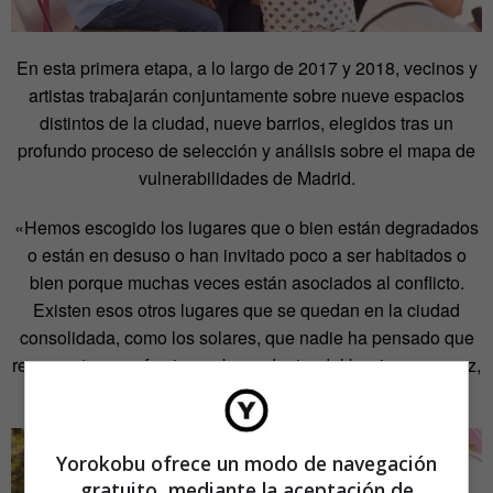
En esta primera etapa, a lo largo de 2017 y 2018, vecinos y
artistas trabajarán conjuntamente sobre nueve espacios
distintos de la ciudad, nueve barrios, elegidos tras un
profundo proceso de selección y análisis sobre el mapa de
vulnerabilidades de Madrid.
«Hemos escogido los lugares que o bien están degradados
o están en desuso o han invitado poco a ser habitados o
bien porque muchas veces están asociados al conflicto.
Existen esos otros lugares que se quedan en la ciudad
consolidada, como los solares, que nadie ha pensado que
representan una fractura urbana dentro del barrio y a su vez,
toda una oportunidad», apunta Mena.
Yorokobu ofrece un modo de navegación
gratuito, mediante la aceptación de