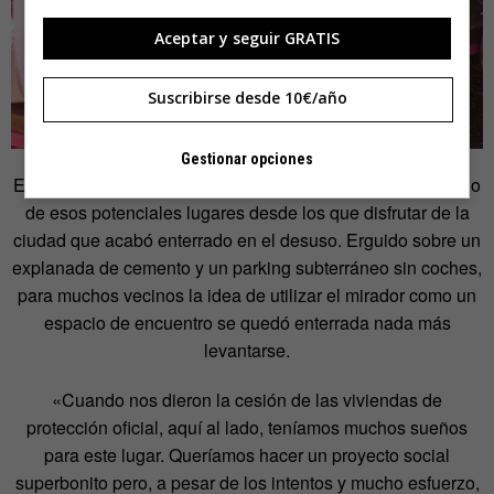
Aceptar y seguir GRATIS
Suscribirse desde 10€/año
Gestionar opciones
El mirador del Payaso Fofó, en el barrio de Vallecas, es uno
de esos potenciales lugares desde los que disfrutar de la
ciudad que acabó enterrado en el desuso. Erguido sobre un
explanada de cemento y un parking subterráneo sin coches,
para muchos vecinos la idea de utilizar el mirador como un
espacio de encuentro se quedó enterrada nada más
levantarse.
«Cuando nos dieron la cesión de las viviendas de
protección oficial, aquí al lado, teníamos muchos sueños
para este lugar. Queríamos hacer un proyecto social
superbonito pero, a pesar de los intentos y mucho esfuerzo,