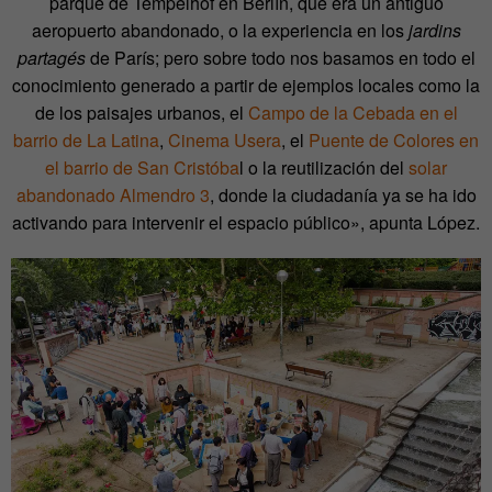
parque de Tempelhof en Berlín, que era un antiguo
aeropuerto abandonado, o la experiencia en los
jardins
partagés
de París; pero sobre todo nos basamos en todo el
conocimiento generado a partir de ejemplos locales como la
de los paisajes urbanos, el
Campo de la Cebada en el
barrio de La Latina
,
Cinema Usera
, el
Puente de Colores en
el barrio de San Cristóba
l o la reutilización del
solar
abandonado Almendro 3
, donde la ciudadanía ya se ha ido
activando para intervenir el espacio público», apunta López.