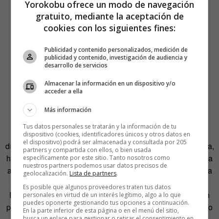
Yorokobu ofrece un modo de navegación
gratuito, mediante la aceptación de
cookies con los siguientes fines:
Publicidad y contenido personalizados, medición de
publicidad y contenido, investigación de audiencia y
desarrollo de servicios
Almacenar la información en un dispositivo y/o
acceder a ella
Más información
Tus datos personales se tratarán y la información de tu
Pero lo desconocido también es curiosidad. Imelda lleva
dispositivo (cookies, identificadores únicos y otros datos en
el dispositivo) podrá ser almacenada y consultada por 205
días mirando con interés un casco militar de visión nocturna,
partners y compartida con ellos, o bien usada
hasta que lo pesca en un despiste de su dueño y se lo lleva
específicamente por este sitio. Tanto nosotros como
nuestros partners podemos usar datos precisos de
a casa. Aprovecha esa noche para prepararle la sorpresa a
geolocalización.
Lista de partners
.
su hermano. Coge a Amir, el casco y salen fuera de casa.
Es posible que algunos proveedores traten tus datos
Reutiliza el caso bélico para cautivar a su hermano, quien
personales en virtud de un interés legítimo, algo a lo que
puedes oponerte gestionando tus opciones a continuación.
pierde el miedo al negro de la noche. La confianza es como
En la parte inferior de esta página o en el menú del sitio,
busca un enlace para gestionar o retirar el consentimiento en