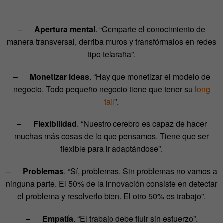
–
Apertura mental
. “Comparte el conocimiento de
manera transversal, derriba muros y transfórmalos en redes
tipo telaraña”.
–
Monetizar ideas
. “Hay que monetizar el modelo de
negocio. Todo pequeño negocio tiene que tener su
long
tail
”.
–
Flexibilidad
. “Nuestro cerebro es capaz de hacer
muchas más cosas de lo que pensamos. Tiene que ser
flexible para ir adaptándose”.
–
Problemas
. “Sí, problemas. Sin problemas no vamos a
ninguna parte. El 50% de la innovación consiste en detectar
el problema y resolverlo bien. El otro 50% es trabajo”.
–
Empatía
. “El trabajo debe fluir sin esfuerzo”.