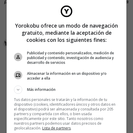
pueblo por las tardes a tomar unas copas y tocar la guitarra
con sus amigos.
– Bueno, pero eso es lo que hago ahora señor. ¿Por qué
Yorokobu ofrece un modo de navegación
tengo que esperar veinte años?
gratuito, mediante la aceptación de
cookies con los siguientes fines:
Publicidad y contenido personalizados, medición de
publicidad y contenido, investigación de audiencia y
desarrollo de servicios
Almacenar la información en un dispositivo y/o
acceder a ella
Más información
Tus datos personales se tratarán y la información de tu
dispositivo (cookies, identificadores únicos y otros datos en
el dispositivo) podrá ser almacenada y consultada por 205
partners y compartida con ellos, o bien usada
específicamente por este sitio. Tanto nosotros como
nuestros partners podemos usar datos precisos de
geolocalización.
Lista de partners
.