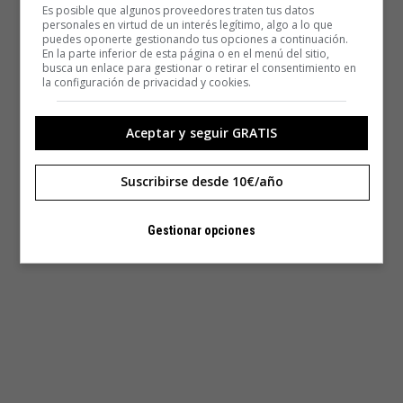
Es posible que algunos proveedores traten tus datos
personales en virtud de un interés legítimo, algo a lo que
puedes oponerte gestionando tus opciones a continuación.
En la parte inferior de esta página o en el menú del sitio,
busca un enlace para gestionar o retirar el consentimiento en
la configuración de privacidad y cookies.
Aceptar y seguir GRATIS
Suscribirse desde 10€/año
Gestionar opciones