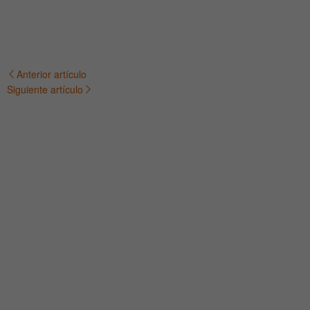
Anterior artículo
Navegación
Siguiente artículo
de
entradas