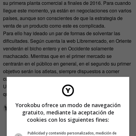
su primera planta comercial a finales de 2016. Para cuando
llegue este momento, ya están en negociaciones con varios
países, aunque son conscientes de que la estrategia de
venta de un producto como este es complicada.
Para ello hay ideado un par de formas de solventar las
dificultades. Según cuenta la web Libremercado, en Oriente
venderán el bicho entero y en Occidente solamente
machacado. Mientras que en el primer mercado se
centrarán en el público en general, en el segundo su primer
objetivo serán los atletas, siempre dispuestos a comer
cualquier cosa que mejore el rendimiento.
Un estrategia interesante, que puede ser que funcione o
quede en la estacada. La cuestión es intentarlo.
Yorokobu ofrece un modo de navegación
gratuito, mediante la aceptación de
cookies con los siguientes fines:
Publicidad y contenido personalizados, medición de