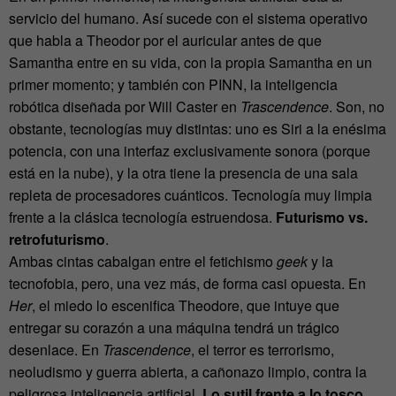
servicio del humano. Así sucede con el sistema operativo
que habla a Theodor por el auricular antes de que
Samantha entre en su vida, con la propia Samantha en un
primer momento; y también con PINN, la inteligencia
robótica diseñada por Will Caster en
Trascendence
. Son, no
obstante, tecnologías muy distintas: uno es Siri a la enésima
potencia, con una interfaz exclusivamente sonora (porque
está en la nube), y la otra tiene la presencia de una sala
repleta de procesadores cuánticos. Tecnología muy limpia
frente a la clásica tecnología estruendosa.
Futurismo vs.
retrofuturismo
.
Ambas cintas cabalgan entre el fetichismo
geek
y la
tecnofobia, pero, una vez más, de forma casi opuesta. En
Her
, el miedo lo escenifica Theodore, que intuye que
entregar su corazón a una máquina tendrá un trágico
desenlace. En
Trascendence
, el terror es terrorismo,
neoludismo y guerra abierta, a cañonazo limpio, contra la
peligrosa inteligencia artificial.
Lo sutil frente a lo tosco,