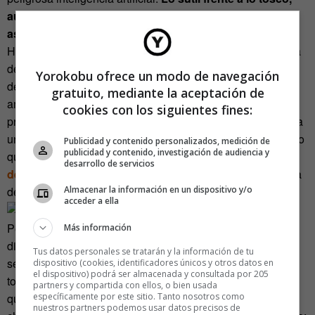
aunque el mensaje sea el mismo: la tecnología es
asombrosa, pero hay que andarse con ojo
.
Hay que andarse con ojo porque los humanos, a diferencia
de los robots, tomamos decisiones con el corazón,
Yorokobu ofrece un modo de navegación
decisiones que no responden a una lógica. De ahí que
gratuito, mediante la aceptación de
ambas películas dediquen tanto tiempo a navegar en los
cookies con los siguientes fines:
procelosos mares del sentimiento, zanjando el debate cada
una a su manera: por muy inteligentes que sean, por mucho
Publicidad y contenido personalizados, medición de
publicidad y contenido, investigación de audiencia y
que se parezcan a nosotros,
¿las máquinas son capaces
desarrollo de servicios
de amar?
Esto es Hollywood, amigos, así que la respuesta
Almacenar la información en un dispositivo y/o
de ambas cintas es afirmativa.
acceder a ella
Pero, también en el plano emocional, Samantha y Will son
Más información
diferentes. Ella quiere comprenderlo todo, aprender, para
Tus datos personales se tratarán y la información de tu
ser más humana. Al principio, es como una niña a la que
dispositivo (cookies, identificadores únicos y otros datos en
el dispositivo) podrá ser almacenada y consultada por 205
todo le fascina. Llegado el momento, para complecer a su
partners y compartida con ellos, o bien usada
específicamente por este sitio. Tanto nosotros como
querido Theodore, intenta ser corpórea. Contrata a una
nuestros partners podemos usar datos precisos de