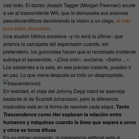
casi todo. El doctor Joseph Tagger (Morgan Freeman) acude
a ver al trascendente Will, que le demuestra sus avances
pseudocientíficos devolviendo la visión a un ciego,
al más
puro estilo Jesucristo
.
Una alusión bíblica excesiva –y no será la última– que
arranca la carcajada del espectador cuando, sin
pretenderlo, los guionistas hacen que el recobrado invidente
subraye el sensentido. «¡Dios mío!», exclama. «Señor…».
Los asistentes a la sala, en ese preciso instante, pueden ir
en paz. Lo que viene después es todo un despropósito.
En realidad, el viaje del Johnny Depp robot se asemeja
bastante al de Scarlett Johansson, pero la diferencia
insalvable está en la forma de resolver cada etapa.
Tanto
Trascendence
como
Her
exploran la relación entre
humanos y máquinas cuando la línea que separa a unos
y otros se torna difusa
.
En un primer momento, la inteligencia artificial está al