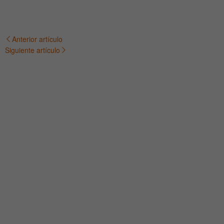
Anterior artículo
Navegación
Siguiente artículo
de
entradas