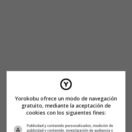
Yorokobu ofrece un modo de navegación
gratuito, mediante la aceptación de
La tecnología nos conecta,
cookies con los siguientes fines:
nuestro cerebro no
Publicidad y contenido personalizados, medición de
publicidad y contenido, investigación de audiencia y