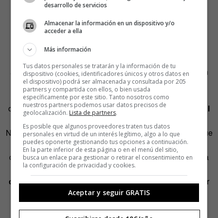
desarrollo de servicios
Si bien internet puede hacer que todos nos relacionemos
con todos, nuestros cerebros, fraguados en la Edad de
Almacenar la información en un dispositivo y/o
acceder a ella
Piedra, y que aún no han tenido la oportunidad de
evolucionar ante esta nueva situación (los cerebros
Más información
evolucionan en espacios de millones de años, y
Tus datos personales se tratarán y la información de tu
actualmente, incluso, la evolución se ha detenido en gran
dispositivo (cookies, identificadores únicos y otros datos en
el dispositivo) podrá ser almacenada y consultada por 205
parte debido a los avances médicos que evitan que los
partners y compartida con ellos, o bien usada
menos aptos continúen reproduciéndose), nuestros
específicamente por este sitio. Tanto nosotros como
nuestros partners podemos usar datos precisos de
cerebros
evitarán a toda costa que esa conexión global
geolocalización.
Lista de partners
.
se produzca
.
Es posible que algunos proveedores traten tus datos
No sabemos lo que ocurrirá en el futuro, pero podría ser que
personales en virtud de un interés legítimo, algo a lo que
puedes oponerte gestionando tus opciones a continuación.
nunca llegara la anunciada aldea global. Porque, tal vez,
En la parte inferior de esta página o en el menú del sitio,
crearemos barreras inconscientes. Impondremos peajes a
busca un enlace para gestionar o retirar el consentimiento en
la configuración de privacidad y cookies.
las autopistas culturales. Es decir, nos
agruparemos en
comunidades pequeñas incluso de manera virtual
. Por
Aceptar y seguir GRATIS
ejemplo, diversificando las redes sociales y generando
redes exclusivas y excluyentes. Algunas comunidades
florecientes, incluso, exigen una invitación de uno de sus