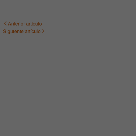
Anterior artículo
Navegación
Siguiente artículo
de
entradas