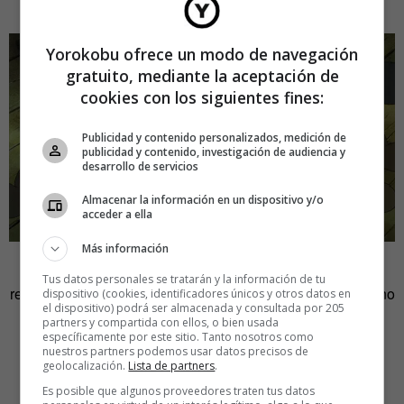
haber el regocijo de lo mundano.
Yorokobu ofrece un modo de navegación
gratuito, mediante la aceptación de
cookies con los siguientes fines:
Publicidad y contenido personalizados, medición de
publicidad y contenido, investigación de audiencia y
desarrollo de servicios
Almacenar la información en un dispositivo y/o
acceder a ella
Más información
Con una trayectoria rebosante de experimentación y
Tus datos personales se tratarán y la información de tu
rebeldía, Takahata se embarcó en un largometraje más. Uno
dispositivo (cookies, identificadores únicos y otros datos en
el dispositivo) podrá ser almacenada y consultada por 205
que lo alejaría de los focos y del éxito que rodeaba a
partners y compartida con ellos, o bien usada
Miyazaki. Uno que le llevaría ocho años completar. Una
específicamente por este sitio. Tanto nosotros como
nuestros partners podemos usar datos precisos de
vuelta más al folclore japonés para retratar fotograma a
geolocalización.
Lista de partners
.
fotograma el sentir de una niña de campo convertida en
Es posible que algunos proveedores traten tus datos