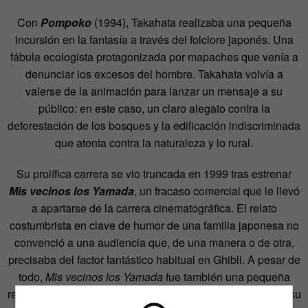
Con
Pompoko
(1994), Takahata realizaba una pequeña
incursión en la fantasía a través del folclore japonés. Una
fábula ecologista protagonizada por mapaches que venía a
denunciar los excesos del hombre. Takahata volvía a
valerse de la animación para lanzar un mensaje a su
público: en este caso, un claro alegato contra la
deforestación de los bosques y la edificación indiscriminada
que atenta contra la naturaleza y lo rural.
Su prolífica carrera se vio truncada en 1999 tras estrenar
Mis vecinos los Yamada
, un fracaso comercial que le llevó
a apartarse de la carrera cinematográfica. El relato
costumbrista en clave de humor de una familia japonesa no
convenció a una audiencia que, de una manera o de otra,
precisaba del factor fantástico habitual en Ghibli. A pesar de
todo,
Mis vecinos los Yamada
fue también una pequeña
revolución de Takahata: pocas cintas animadas tienen en su