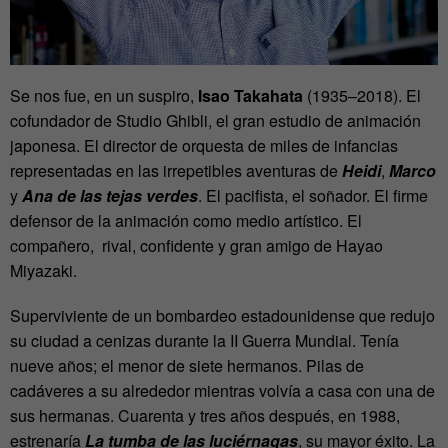
Se nos fue, en un suspiro,
Isao Takahata
(1935–2018). El
cofundador de Studio Ghibli, el gran estudio de animación
japonesa. El director de orquesta de miles de infancias
representadas en las irrepetibles aventuras de
Heidi
,
Marco
y
Ana de las tejas verdes
. El pacifista, el soñador. El firme
defensor de la animación como medio artístico. El
compañero, rival, confidente y gran amigo de Hayao
Miyazaki.
Superviviente de un bombardeo estadounidense que redujo
su ciudad a cenizas durante la II Guerra Mundial. Tenía
nueve años; el menor de siete hermanos. Pilas de
cadáveres a su alrededor mientras volvía a casa con una de
sus hermanas. Cuarenta y tres años después, en 1988,
estrenaría
La tumba de las luci
érnagas
, su mayor éxito. La