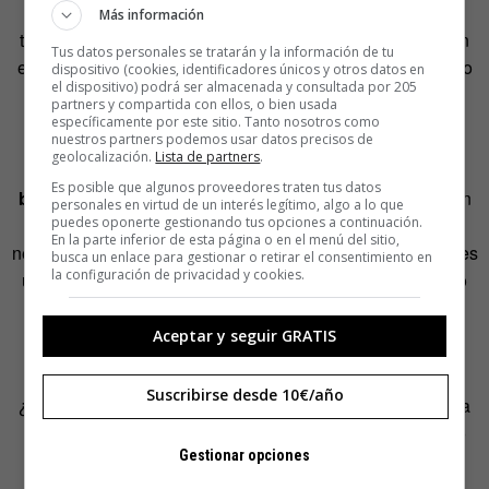
jardines o selvas siempre que aquellas estén llenas de
Más información
trazos, letras o caracteres. Bajo su supervisión, se podrían
Tus datos personales se tratarán y la información de tu
emprender aventuras como, por ejemplo, hacer un logotipo
dispositivo (cookies, identificadores únicos y otros datos en
el dispositivo) podrá ser almacenada y consultada por 205
para un banco o un partido político con
lettering
y salir
partners y compartida con ellos, o bien usada
airosos.
específicamente por este sitio. Tanto nosotros como
nuestros partners podemos usar datos precisos de
geolocalización.
Lista de partners
.
«Sí,
claro que se puede hacer un logotipo para un
Es posible que algunos proveedores traten tus datos
banco con
lettering
. Sólo es necesario mantenerse en un
personales en virtud de un interés legítimo, algo a lo que
terreno controlado y en un lenguaje que se adapte a las
puedes oponerte gestionando tus opciones a continuación.
En la parte inferior de esta página o en el menú del sitio,
necesidades del proyecto, porque no hay que olvidar que es
busca un enlace para gestionar o retirar el consentimiento en
la configuración de privacidad y cookies.
un banco y no puede parecer una tienda de tatuajes, pero
claro que es posible».
Aceptar y seguir GRATIS
Suscribirse desde 10€/año
¿Cómo puede ser que un banco pueda parecer una tienda
de tatuajes simplemente con un logotipo? ¿Tienen acaso
Gestionar opciones
las letras una personalidad propia que sugiere y cuenta
diferentes cosas? De ser así, ¿una tipografía mal elegida