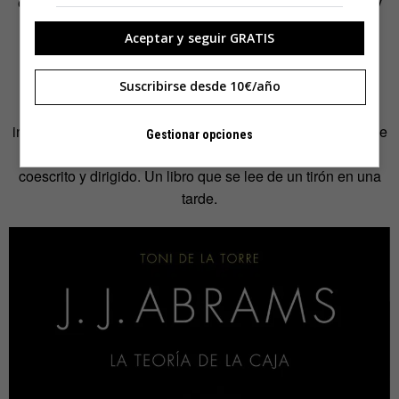
es discutible, pero no se puede ignorar que este director y
guionista es uno de los nombres del momento por
Star
Aceptar y seguir GRATIS
Wars: El despertar de la fuerza.
Por esto, el libro de
J.J. Abrams: la teoría de la caja
se
Suscribirse desde 10€/año
convierte en un material interesante para aquellos
interesados en conocer los trucos y el método de trabajo de
Gestionar opciones
este mago en
Alias, Lost, Fringe
y las películas que ha
coescrito y dirigido. Un libro que se lee de un tirón en una
tarde.