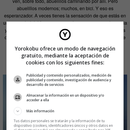
ven, sobre todo, abuelillos caminando por allí. Pero
abuelillos modernos; muchos, en bici. Y eso es
esperanzador. A veces tienes la sensación de que estás en
una sociedad del futuro: envejecida, pero con una elegancia
y un dinamismo que ya quisiera uno para sus últimos años
de vida. Sugamo es otra sorpresa más de Japón. Es lo que
asombra de este país. Siempre hay un barrio inesperado
Yorokobu ofrece un modo de navegación
que te vuelve a dejar con la boca abierta.
gratuito, mediante la aceptación de
cookies con los siguientes fines:
Mar Abad
Publicidad y contenido personalizados, medición de
publicidad y contenido, investigación de audiencia y
desarrollo de servicios
Almacenar la información en un dispositivo y/o
acceder a ella
Más información
Tus datos personales se tratarán y la información de tu
dispositivo (cookies, identificadores únicos y otros datos en