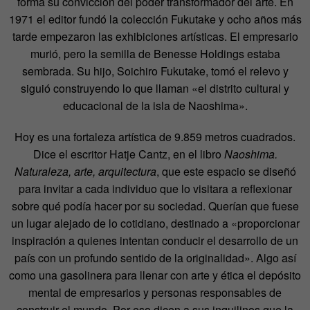
forma su convicción del poder transformador del arte. En
1971 el editor fundó la colección Fukutake y ocho años más
tarde empezaron las exhibiciones artísticas. El empresario
murió, pero la semilla de Benesse Holdings estaba
sembrada. Su hijo, Soichiro Fukutake, tomó el relevo y
siguió construyendo lo que llaman «el distrito cultural y
educacional de la isla de Naoshima».
Hoy es una fortaleza artística de 9.859 metros cuadrados.
Dice el escritor Hatje Cantz, en el libro
Naoshima.
Naturaleza, arte, arquitectura
, que este espacio se diseñó
para invitar a cada individuo que lo visitara a reflexionar
sobre qué podía hacer por su sociedad. Querían que fuese
un lugar alejado de lo cotidiano, destinado a «proporcionar
inspiración a quienes intentan conducir el desarrollo de un
país con un profundo sentido de la originalidad». Algo así
como una gasolinera para llenar con arte y ética el depósito
mental de empresarios y personas responsables de
construir el mundo. Por eso dicen a sus inquilinos que la