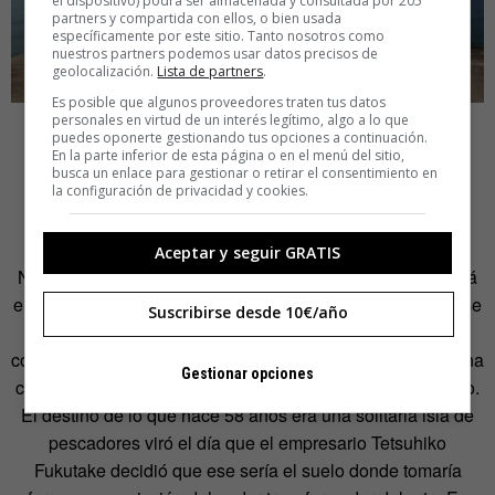
el dispositivo) podrá ser almacenada y consultada por 205
partners y compartida con ellos, o bien usada
específicamente por este sitio. Tanto nosotros como
nuestros partners podemos usar datos precisos de
geolocalización.
Lista de partners
.
Es posible que algunos proveedores traten tus datos
personales en virtud de un interés legítimo, algo a lo que
puedes oponerte gestionando tus opciones a continuación.
La isla del arte
En la parte inferior de esta página o en el menú del sitio,
busca un enlace para gestionar o retirar el consentimiento en
la configuración de privacidad y cookies.
NAOSHIMA
Aceptar y seguir GRATIS
Naoshima es un lugar que quiere escapar del mundo. Está
en Japón (geográficamente hablando), pero podría ubicarse
Suscribirse desde 10€/año
en ninguna parte. Eso es lo que pretende. Huir de la vida
cotidiana y envolver a quien cruza el mar Seto Inland en una
Gestionar opciones
colección de obras de arte y la arquitectura de Tadao Ando.
El destino de lo que hace 58 años era una solitaria isla de
pescadores viró el día que el empresario Tetsuhiko
Fukutake decidió que ese sería el suelo donde tomaría