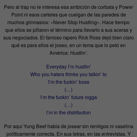
Pero al trap no le interesa esa ambición de corbata y Power
Point ni esos carteles que cuelgan de las paredes de
muchos gimnasios: «Never Stop Hustling». Hace tiempo
que ellos se pillaron el término para llevarlo a sus aceras y
sus negociados. El famoso rapero Rick Ross dejó bien claro
qué es para ellos el joseo, en un tema que lo petó en
América:
Hustlin’
.
Everyday I’m hustlin’
Who you haters thinks you talkin’ to
I’m the fuckin’ boss
(…)
I’m the fuckin’ future nigga
(…)
I’m in the distribution
Por aquí Yung Beef habla de
josear
sin remilgos ni vaselina
políticamente correcta. En sus letras, en las entrevistas. Y