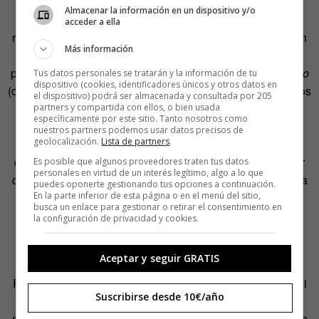
Almacenar la información en un dispositivo y/o
En aquellos comienzos de la movida y del auge de la
acceder a ella
rumba, Francisco Umbral dijo que el cheli era una rebelión
Más información
léxica. Hoy es el trap el que pone el léxico y la gramática
patas arriba. Sus palabras suenan tan ásperas como el
keo
Tus datos personales se tratarán y la información de tu
dispositivo (cookies, identificadores únicos y otros datos en
(casa) y el
teki
(taxi) del callejeo de los 70 y 80. Los traperos
el dispositivo) podrá ser almacenada y consultada por 205
se comen sílabas (to loco), usan la equis en vez de
partners y compartida con ellos, o bien usada
específicamente por este sitio. Tanto nosotros como
distinguir entre femenino y masculino (todxs), inventan el
nuestros partners podemos usar datos precisos de
geolocalización.
Lista de partners
.
espanglish como les da la gana (
gangsta
, de gangster) y
crean palabras que son solo suyas, sin ningún interés por
Es posible que algunos proveedores traten tus datos
personales en virtud de un interés legítimo, algo a lo que
que las entienda alguien fuera del
guero
(de la voz inglesa
puedes oponerte gestionando tus opciones a continuación.
En la parte inferior de esta página o en el menú del sitio,
ghetto
: barrio). Los del trap son rebeldes hasta con sus
busca un enlace para gestionar o retirar el consentimiento en
hermanos del rap: no son tan disciplinados con las rimas
la configuración de privacidad y cookies.
como los primeros raperos. Y de las normas piensan lo
mismo que los punks de los 70: ¡Se la suda!
Aceptar y seguir GRATIS
Pero el origen de estas dos jergas es muy distinto. El cheli
Suscribirse desde 10€/año
que cantaban las rumbas y que pronunciaban los que se
metían
farlopa
(cocaína) en las discotecas tomaba muchas