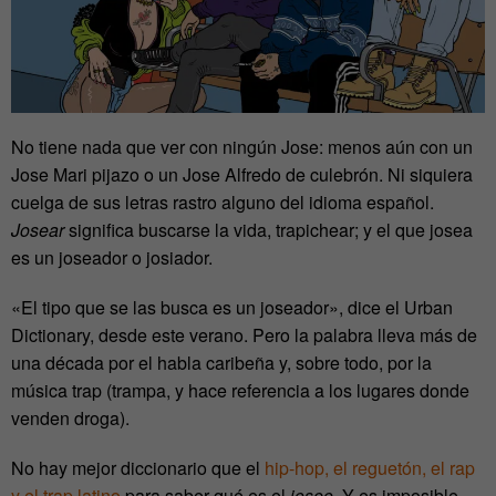
No tiene nada que ver con ningún Jose: menos aún con un
Jose Mari pijazo o un Jose Alfredo de culebrón. Ni siquiera
cuelga de sus letras rastro alguno del idioma español.
Josear
significa buscarse la vida, trapichear; y el que josea
es un joseador o josiador.
«El tipo que se las busca es un joseador», dice el Urban
Dictionary, desde este verano. Pero la palabra lleva más de
una década por el habla caribeña y, sobre todo, por la
música trap (trampa, y hace referencia a los lugares donde
venden droga).
No hay mejor diccionario que el
hip-hop, el reguetón, el rap
y el trap latino
para saber qué es el
joseo
. Y es imposible