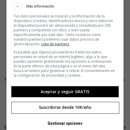
Más información
Tus datos personales se tratarán y la información de tu
dispositivo (cookies, identificadores únicos y otros datos en
el dispositivo) podrá ser almacenada y consultada por 205
partners y compartida con ellos, o bien usada
específicamente por este sitio. Tanto nosotros como
nuestros partners podemos usar datos precisos de
geolocalización.
Lista de partners
.
Es posible que algunos proveedores traten tus datos
personales en virtud de un interés legítimo, algo a lo que
puedes oponerte gestionando tus opciones a continuación.
Mucha gente que trabaja en industrias creativas tiene
En la parte inferior de esta página o en el menú del sitio,
busca un enlace para gestionar o retirar el consentimiento en
alergia a las escuelas de negocio. El perfil de escuela de
la configuración de privacidad y cookies.
negocio tradicional es algo que no llama nada su atención.
Aceptar y seguir GRATIS
Pero no es sólo una cuestión de los alumnos. Las
escuelas también se tienen que adaptar ¿no?
Suscribirse desde 10€/año
Exacto. Es lo que hemos intentado hacer buscando una
adaptación desde el punto de vista de metodología. Hace
Gestionar opciones
falta que los profesores no respondan al típico perfil de una