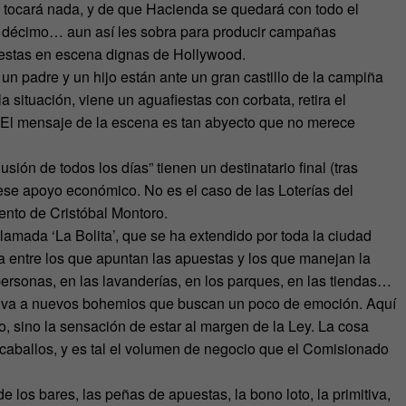
 tocará nada, y de que Hacienda se quedará con todo el
do décimo… aun así les sobra para producir campañas
uestas en escena dignas de Hollywood.
n padre y un hijo están ante un gran castillo de la campiña
situación, viene un aguafiestas con corbata, retira el
”. El mensaje de la escena es tan abyecto que no merece
ón de todos los días” tienen un destinatario final (tras
ese apoyo económico. No es el caso de las Loterías del
ento de Cristóbal Montoro.
lamada ‘La Bolita’, que se ha extendido por toda la ciudad
 entre los que apuntan las apuestas y los que manejan la
 personas, en las lavanderías, en los parques, en las tiendas…
activa a nuevos bohemios que buscan un poco de emoción. Aquí
o, sino la sensación de estar al margen de la Ley. La cosa
e caballos, y es tal el volumen de negocio que el Comisionado
 los bares, las peñas de apuestas, la bono loto, la primitiva,