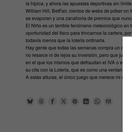
la hípica, y ahora las apuestas deportivas sin lími
William Hill, BetFair, cientos de webs de póker on l
se evaporan y una zanahoria de premios que nunca
El Niño es un terrible fenómeno meteorológico en
oportunidad del fisco para trincarnos la cartera, por
todavía menos que la lotería ordinaria.
Hay gente que todas las semanas compra un décim
no resarce ni de lejos su inversión, pero que justif
en el que los mismos que defraudan el IVA o evad
su cita con la Lotería, que es como una ventanilla
A estas alturas, el único juego que merece mi respe