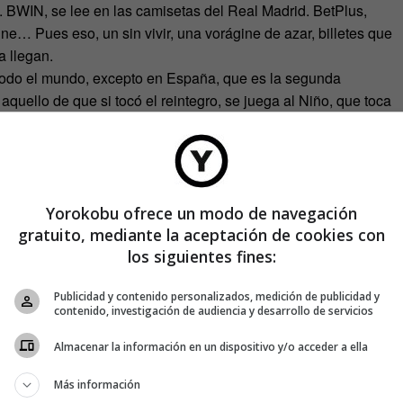
te. BWIN, se lee en las camisetas del Real Madrid. BetPlus,
ine… Pues eso, un sin vivir, una vorágine de azar, billetes que
 llegan.
 todo el mundo, excepto en España, que es la segunda
 aquello de que si tocó el reintegro, se juega al Niño, que toca
o, y que al cabo de siete años obtiene un premio menor que
ica el seguir jugando a este perverso invento fiscal. Un juego
en impuestos de todos los modos imaginables nunca faltan a
Yorokobu ofrece un modo de navegación
 de Hacienda disfrazada de Doña Manolita.
gratuito, mediante la aceptación de cookies con
to es la ruleta rusa. Bueno, y Angry Birds.
los siguientes fines:
Publicidad y contenido personalizados, medición de publicidad y
contenido, investigación de audiencia y desarrollo de servicios
Almacenar la información en un dispositivo y/o acceder a ella
Más información