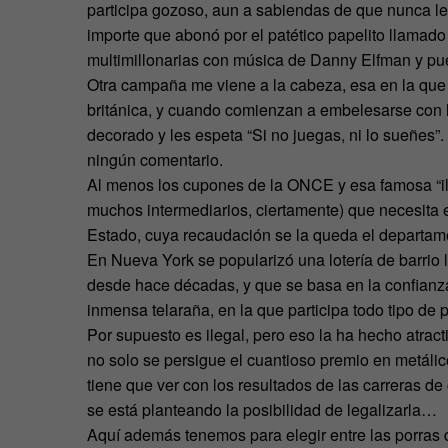
participa gozoso, aun a sabiendas de que nunca le
importe que abonó por el patético papelito llama
multimillonarias con música de Danny Elfman y p
Otra campaña me viene a la cabeza, esa en la que u
británica, y cuando comienzan a embelesarse con la 
decorado y les espeta “Si no juegas, ni lo sueñes
ningún comentario.
Al menos los cupones de la ONCE y esa famosa “ilusi
muchos intermediarios, ciertamente) que necesita 
Estado, cuya recaudación se la queda el departam
En Nueva York se popularizó una lotería de barrio l
desde hace décadas, y que se basa en la confianza
inmensa telaraña, en la que participa todo tipo de
Por supuesto es ilegal, pero eso la ha hecho atr
no solo se persigue el cuantioso premio en metálic
tiene que ver con los resultados de las carreras d
se está planteando la posibilidad de legalizarla…
Aquí además tenemos para elegir entre las porras de