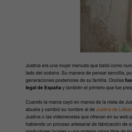
Justina era una mujer menuda que bailó como nunca
lado del océano. Su manera de pensar sencilla, pur
generaciones posteriores de su familia. Orulisa
fue
legal de España
y también el primero que fue pres
Cuando la marca cayó en manos de la nieta de Just
abuela y cambió su nombre al de
Justina de Liéba
Justina o las videorecetas que ofrecen en su web 
habiendo un proceso artesanal de fabricación de or
productores locales y una materia prima libre de tó