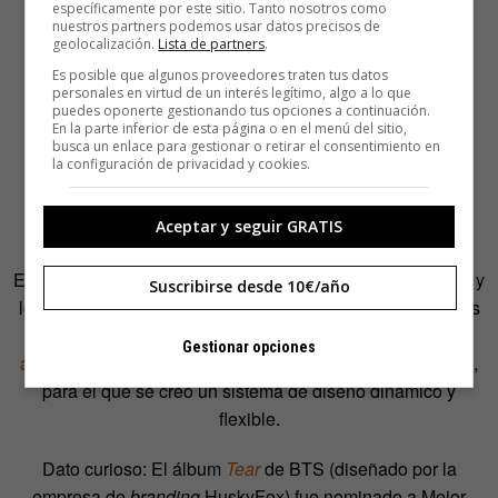
específicamente por este sitio. Tanto nosotros como
nuestros partners podemos usar datos precisos de
geolocalización.
Lista de partners
.
Es posible que algunos proveedores traten tus datos
personales en virtud de un interés legítimo, algo a lo que
puedes oponerte gestionando tus opciones a continuación.
En la parte inferior de esta página o en el menú del sitio,
busca un enlace para gestionar o retirar el consentimiento en
la configuración de privacidad y cookies.
Aceptar y seguir GRATIS
El
packaging
es una herramienta estratégica de marketing y
Suscribirse desde 10€/año
los diseñadores transforman los conceptos de los álbumes
en diseños con una identidad de marca. ¿Ejemplo? El
Gestionar opciones
anuario de NewJeans
(2022-23, que diseñó Paper Press),
para el que se creó un sistema de diseño dinámico y
flexible.
Dato curioso: El álbum
Tear
de BTS (diseñado por la
empresa de
branding
HuskyFox) fue nominado a Mejor