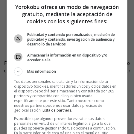
Yorokobu ofrece un modo de navegación
Del meme al merch: la
gratuito, mediante la aceptación de
cookies con los siguientes fines:
politización del pasado
Publicidad y contenido personalizados, medición de
publicidad y contenido, investigación de audiencia y
El fenómeno no se limita a las redes sociales. También
desarrollo de servicios
afecta a la esfera política. Tras el
atentado fallido contra
Donald Trump
el pasado año durante un mitin en
Almacenar la información en un dispositivo y/o
acceder a ella
Pensilvania, la imagen
del expresidente herido con el puño
en alto fue transformada rápidamente
en merchandising por
Más información
parte de sus seguidores. En apenas tres horas, se
Tus datos personales se tratarán y la información de tu
vendieron miles de
camisetas con su imagen. La épica
dispositivo (cookies, identificadores únicos y otros datos en
el dispositivo) podrá ser almacenada y consultada por 205
tradicional se convierte así en símbolo de resistencia.
partners y compartida con ellos, o bien usada
específicamente por este sitio. Tanto nosotros como
nuestros partners podemos usar datos precisos de
El fenómeno Trad Trap ya no es solo una estética: es una
geolocalización.
Lista de partners
.
narrativa que se puede llevar puesta.
Esta reacción
Es posible que algunos proveedores traten tus datos
conservadora se vincula también con prácticas como el
personales en virtud de un interés legítimo, algo a lo que
prepping
—prepararse
para un futuro catastrófico—, la
puedes oponerte gestionando tus opciones a continuación.
En la parte inferior de esta página o en el menú del sitio,