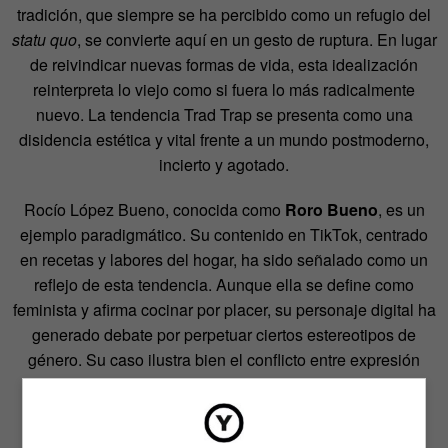
tradición, que siempre se ha percibido
como un refugio del
statu quo
, se convierte aquí en un gesto de ruptura. En lugar
de reivindicar
nuevas formas de vida, esta idealización
reinterpreta lo viejo como si fuera lo más radicalmente
nuevo. La tendencia Trad Trap se presenta como una
disidencia estética y vital frente a un
mundo postmoderno,
incierto y agotado.
Rocío López Bueno, conocida como
Roro Bueno
, es un
ejemplo paradigmático. Su contenido
en TikTok, centrado
en recetas y labores del hogar, ha sido señalado como un
reflejo de esta
tendencia. Aunque ella se define como
feminista y afirma cocinar por placer, su personaje
digital ha
generado debate por perpetuar ciertos estereotipos de
género. Su caso ilustra bien el
conflicto entre expresión
individual y recepción colectiva: ¿estamos ante un acto
creativo o ante
un nuevo caso de packaging del viejo
patriarcado?