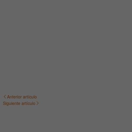
Anterior artículo
Navegación
Siguiente artículo
de
entradas