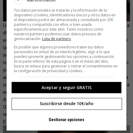
Más información
Tus datos personales se tratarán y la información de tu
dispositivo (cookies, identificadores únicos y otros datos en
el dispositivo) podrá ser almacenada y consultada por 205
Un hilo conductor muy ligado a la propia Carmen. Por eso, a
partners y compartida con ellos, o bien usada
específicamente por este sitio. Tanto nosotros como
diferencia de la mayoría de sus colegas, ella no cree que
nuestros partners podemos usar datos precisos de
geolocalización.
Lista de partners
.
esté hurtando nada: «Cada fotógrafo es un tipo diferente de
ladrón, cada uno tiene una actitud y una forma de trabajar,
Es posible que algunos proveedores traten tus datos
personales en virtud de un interés legítimo, algo a lo que
se puede hacer de manera mas egoísta, más altruista o
puedes oponerte gestionando tus opciones a continuación.
En la parte inferior de esta página o en el menú del sitio,
como te dé la gana. Personalmente, no me identifico mucho
busca un enlace para gestionar o retirar el consentimiento en
ya que en la mayoría de casos participo activamente en la
la configuración de privacidad y cookies.
acción y si la fotografío no me adueño de nada que no haya
compartido en ese momento de vida real», explicaba en una
Aceptar y seguir GRATIS
entrevista concedida a Plas.
Allí también mencionaba a Larry Clark y sobre todo a Nan
Suscribirse desde 10€/año
Goldin entre sus referentes, aunque entre ellos también se
refiere a jóvenes fotógrafos como Lina Scheynius o Charlie
Gestionar opciones
Engman.