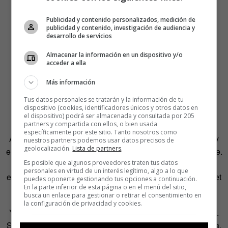
Publicidad y contenido personalizados, medición de
publicidad y contenido, investigación de audiencia y
desarrollo de servicios
Almacenar la información en un dispositivo y/o
acceder a ella
Más información
Tus datos personales se tratarán y la información de tu
dispositivo (cookies, identificadores únicos y otros datos en
el dispositivo) podrá ser almacenada y consultada por 205
partners y compartida con ellos, o bien usada
específicamente por este sitio. Tanto nosotros como
Apenas dos meses después de su puesta marcha, Lucía y
nuestros partners podemos usar datos precisos de
geolocalización.
Lista de partners
.
el resto del equipo se muestran satisfechos con el arranque.
Es posible que algunos proveedores traten tus datos
“Estamos muy contentos con la acogida entre padres y
personales en virtud de un interés legítimo, algo a lo que
educadores. Percibimos una búsqueda continua en internet
puedes oponerte gestionando tus opciones a continuación.
En la parte inferior de esta página o en el menú del sitio,
por descubrir novedades y proyectos diferentes”.
busca un enlace para gestionar o retirar el consentimiento en
la configuración de privacidad y cookies.
Y eso que, como reconoce, el proyecto es un tanto atípico.
Sobre todo porque la radio, pese a ser, en opinión de Lucía,