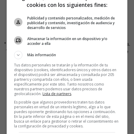
cookies con los siguientes fines:
Publicidad y contenido personalizados, medición de
publicidad y contenido, investigación de audiencia y
desarrollo de servicios
Almacenar la información en un dispositivo y/o
* Los concursantes mantienen el copyright sobre sus obras.
acceder a ella
TST se reserva el derecho a publicar los trabajos siempre
Más información
que no tenga una finalidad comercial.
Tus datos personales se tratarán y la información de tu
dispositivo (cookies, identificadores únicos y otros datos en
el dispositivo) podrá ser almacenada y consultada por 205
partners y compartida con ellos, o bien usada
específicamente por este sitio. Tanto nosotros como
nuestros partners podemos usar datos precisos de
geolocalización.
Lista de partners
.
Es posible que algunos proveedores traten tus datos
personales en virtud de un interés legítimo, algo a lo que
puedes oponerte gestionando tus opciones a continuación.
En la parte inferior de esta página o en el menú del sitio,
busca un enlace para gestionar o retirar el consentimiento en
la configuración de privacidad y cookies.