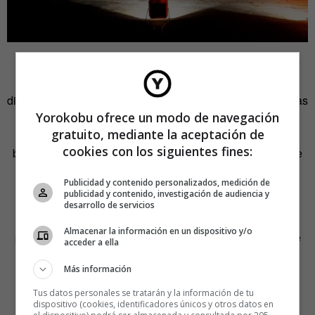
Tanto, que están experimentando con prototipos de Solar
Cubes hechos con cáscara de coco y otros materiales
diferentes, dependiendo del país en el que se fabriquen. Las
Yorokobu ofrece un modo de navegación
que se venden y distribuyen ahora desde España están
gratuito, mediante la aceptación de
fabricadas con ABS (siglas en inglés del acrilonitrilo
cookies con los siguientes fines:
butadieno estireno), un plástico mucho más resistente que
los demás y que tiene parte de material reciclado.
Publicidad y contenido personalizados, medición de
publicidad y contenido, investigación de audiencia y
Pero el ingeniero madrileño afirma: «Queremos evitar
desarrollo de servicios
utilizar el plástico básicamente porque requiere unos
Almacenar la información en un dispositivo y/o
procesos industriales que consumen una energía X y que
acceder a ella
no se pueden trasladar por igual a todos los lugares. La
Más información
intensidad energética de la fabricación del plástico es
bastante más alta, aunque es verdad que cuando ya lo
Tus datos personales se tratarán y la información de tu
dispositivo (cookies, identificadores únicos y otros datos en
magnificas y lo haces a gran escala, reduces bastante la