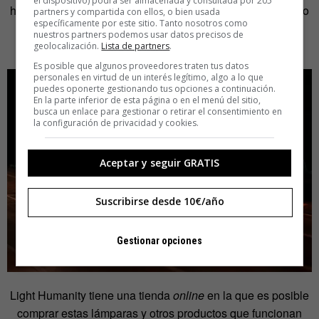
el dispositivo) podrá ser almacenada y consultada por 205
huella ecológica. Pero la idea es hacerlo a nivel local y eso
partners y compartida con ellos, o bien usada
específicamente por este sitio. Tanto nosotros como
va a costar. Ya tenemos prototipos y ahora es ver cómo
nuestros partners podemos usar datos precisos de
podemos fabricar miles de ellas».
geolocalización.
Lista de partners
.
Es posible que algunos proveedores traten tus datos
personales en virtud de un interés legítimo, algo a lo que
puedes oponerte gestionando tus opciones a continuación.
En la parte inferior de esta página o en el menú del sitio,
busca un enlace para gestionar o retirar el consentimiento en
la configuración de privacidad y cookies.
Aceptar y seguir GRATIS
Suscribirse desde 10€/año
Gestionar opciones
Light Humanity tiene una tienda
online
en la que es posible
comprar estas lámparas y otros productos que funcionan