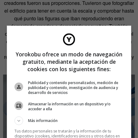
creadores fueron sus proporciones. Tuvieron que fotografiar
el edificio para tener en cuenta la escala y comprobar hasta
qué punto las figuras que iban reproduciendo eran
demasiado grandes o demasiado pequeñas. También
debían controlar que el brillo del azulejo y la intensidad del
color no hicieran que se perdieran ciertos elementos. «En
ese sentido, estamos muy contentos con el nivel de
Yorokobu ofrece un modo de navegación
reproducción, cómo han quedado los niveles de opacidad y
gratuito, mediante la aceptación de
las texturas», afirma Omil.
cookies con los siguientes fines:
Publicidad y contenido personalizados, medición de
publicidad y contenido, investigación de audiencia y
desarrollo de servicios
Almacenar la información en un dispositivo y/o
acceder a ella
Más información
Tus datos personales se tratarán y la información de tu
dispositivo (cookies, identificadores únicos y otros datos en