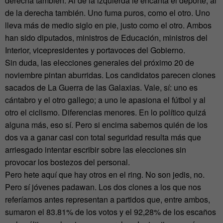
derecha también. Al de la izquierda le encanta el deporte, al
de la derecha también. Uno fuma puros, como el otro. Uno
lleva más de medio siglo en pie, justo como el otro. Ambos
han sido diputados, ministros de Educación, ministros del
Interior, vicepresidentes y portavoces del Gobierno.
Sin duda, las elecciones generales del próximo 20 de
noviembre pintan aburridas. Los candidatos parecen clones
sacados de La Guerra de las Galaxias. Vale, sí: uno es
cántabro y el otro gallego; a uno le apasiona el fútbol y al
otro el ciclismo. Diferencias menores. En lo político quizá
alguna más, eso sí. Pero si encima sabemos quién de los
dos va a ganar casi con total seguridad resulta más que
arriesgado intentar escribir sobre las elecciones sin
provocar los bostezos del personal.
Pero hete aquí que hay otros en el ring. No son jedis, no.
Pero sí jóvenes padawan. Los dos clones a los que nos
referíamos antes representan a partidos que, entre ambos,
sumaron el 83.81% de los votos y el 92,28% de los escaños