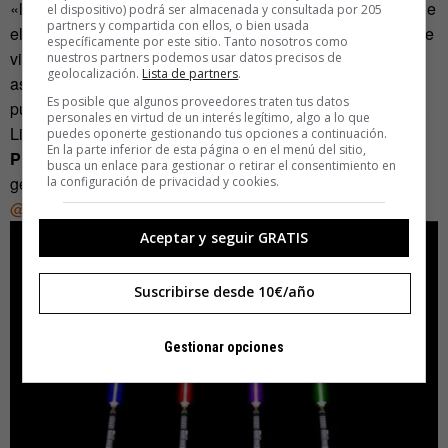
«la destrucción generalizada del género humano, por lo que
el dispositivo) podrá ser almacenada y consultada por 205
partners y compartida con ellos, o bien usada
el empleo ya no será necesario» o en que «la esperanza de
específicamente por este sitio. Tanto nosotros como
vida se reducirá tan drásticamente que las pensiones y la
nuestros partners podemos usar datos precisos de
geolocalización.
Lista de partners
.
asistencia a la tercera edad serán innecesarias» no se
Es posible que algunos proveedores traten tus datos
puede luchar. Como programa de gobierno es insuperable.
personales en virtud de un interés legítimo, algo a lo que
Literalmente.
puedes oponerte gestionando tus opciones a continuación.
En la parte inferior de esta página o en el menú del sitio,
PD.-
Resulta que era posible escribir sobre elecciones
busca un enlace para gestionar o retirar el consentimiento en
generales sin dar un solo nombre
la configuración de privacidad y cookies.
@borjaventura
, jefe de coordinación de
lainformación.com
Aceptar y seguir GRATIS
Suscribirse desde 10€/año
Gestionar opciones