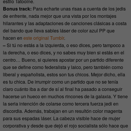
estilo Tatooine.
Bonus track
:
Para echarte unas risas a cuenta de los jedis
de enfrente, nada mejor que una vista por los montajes
hilarantes y las adaptaciones de canciones clásicas a costa
del bando que lleva sables láser de color azul PP que
hacen en
este original Tumblr
.
–
Si tú no estás a la izquierda, o eso dices, pero tampoco a
la derecha, o eso dices, y no sabes muy bien si estás en el
centro… Bueno, si quieres apostar por un partido diferente
que se define como federalista y laico, pero también como
liberal y españolista, estos son tus chicos. Mejor dicho, ella
es tu chica. De irrumpir como un partido que no se tenía
claro cuánto iba a dar de sí al final ha pasado a conseguir
hacerse un hueco en muchos rincones de la galaxia. Y tiene
la seria intención de colarse como tercera fuerza jedi en
discordia. Además, trabajan en un resultón color magenta
para sus espadas láser. La cabeza visible hace de mujer
corporativa y desde que dejó el rojo socialista sólo hace que