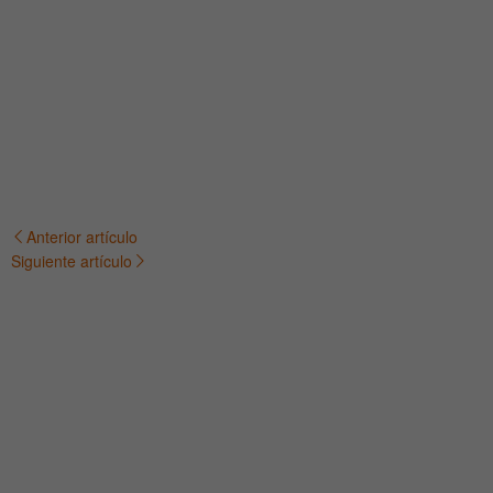
Anterior artículo
Navegación
Siguiente artículo
de
entradas