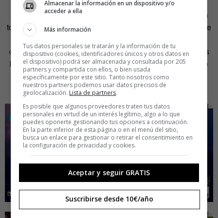
Almacenar la información en un dispositivo y/o
acceder a ella
Así, a partir de las 12 de la noche,
su web
se convierte en
todo un centro de relajación. Con diferentes técnicas que te
Más información
ayudarán a conciliar el sueño. Desde meditación, hasta
Tus datos personales se tratarán y la información de tu
cromoterapia, pasando por algo tan raro como los sonidos
dispositivo (cookies, identificadores únicos y otros datos en
el dispositivo) podrá ser almacenada y consultada por 205
binaurales. Una pequeña ayuda para llegar a ese Dorado
partners y compartida con ellos, o bien usada
llamado 8 horas de sueño y así evitarte algún que otro
específicamente por este sitio. Tanto nosotros como
nuestros partners podemos usar datos precisos de
desastre.
geolocalización.
Lista de partners
.
Es posible que algunos proveedores traten tus datos
personales en virtud de un interés legítimo, algo a lo que
puedes oponerte gestionando tus opciones a continuación.
En la parte inferior de esta página o en el menú del sitio,
busca un enlace para gestionar o retirar el consentimiento en
la configuración de privacidad y cookies.
Aceptar y seguir GRATIS
Suscribirse desde 10€/año