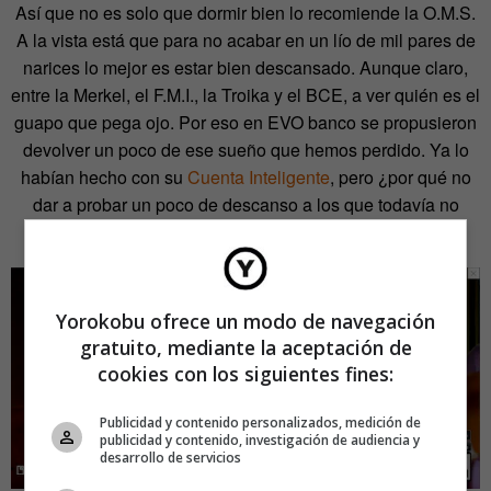
Así que no es solo que dormir bien lo recomiende la O.M.S.
A la vista está que para no acabar en un lío de mil pares de
narices lo mejor es estar bien descansado. Aunque claro,
entre la Merkel, el F.M.I., la Troika y el BCE, a ver quién es el
guapo que pega ojo. Por eso en EVO banco se propusieron
devolver un poco de ese sueño que hemos perdido. Ya lo
habían hecho con su
Cuenta Inteligente
, pero ¿por qué no
dar a probar un poco de descanso a los que todavía no
disfrutan de ella?
Yorokobu ofrece un modo de navegación
gratuito, mediante la aceptación de
cookies con los siguientes fines:
Publicidad y contenido personalizados, medición de
publicidad y contenido, investigación de audiencia y
desarrollo de servicios