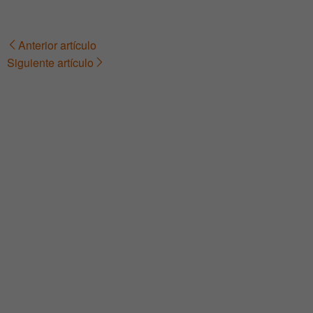
Anterior artículo
Navegación
Siguiente artículo
de
entradas