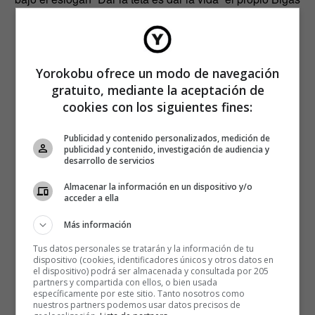
firmara una campaña para fomentar la lactancia.
Yorokobu ofrece un modo de navegación
gratuito, mediante la aceptación de
cookies con los siguientes fines:
Publicidad y contenido personalizados, medición de
publicidad y contenido, investigación de audiencia y
desarrollo de servicios
Almacenar la información en un dispositivo y/o
acceder a ella
Más información
Tus datos personales se tratarán y la información de tu
dispositivo (cookies, identificadores únicos y otros datos en
el dispositivo) podrá ser almacenada y consultada por 205
partners y compartida con ellos, o bien usada
Existen numerosas asociaciones y grupos de presión de
específicamente por este sitio. Tanto nosotros como
carácter radical y feminista que reivindican tanto una
nuestros partners podemos usar datos precisos de