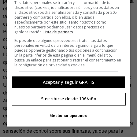
pero un tema importante para los usuarios. Una mano sujeta
Tus datos personales se tratarán y la información de tu
el monedero, mientras que la otra saca los billetes o la
dispositivo (cookies, identificadores únicos y otros datos en
el dispositivo) podrá ser almacenada y consultada por 205
tarjeta. Estamos tan acostumbrados a esta acción que ya
partners y compartida con ellos, o bien usada
específicamente por este sitio. Tanto nosotros como
casi no la notamos, pero realmente es un inconveniente.
nuestros partners podemos usar datos precisos de
Pensemos en tener que dejar una bolsa de papel con la
geolocalización.
Lista de partners
.
compra en un suelo mojado para sacar el dinero de un
Es posible que algunos proveedores traten tus datos
personales en virtud de un interés legítimo, algo a lo que
cajero, por ejemplo.
puedes oponerte gestionando tus opciones a continuación.
La razón final es la falta de datos en tiempo real. A medida
En la parte inferior de esta página o en el menú del sitio,
busca un enlace para gestionar o retirar el consentimiento en
que nos alejamos de la economía del dinero efectivo, la
la configuración de privacidad y cookies.
comodidad de las tarjetas nos han inculcado un
falso sentido de seguridad en relación con nuestros activos.
Aceptar y seguir GRATIS
Una de nuestras madres del grupo entrevistado se quejaba
de que si usa la tarjeta gasta demasiado, y sus
Suscribirse desde 10€/año
amigas viven en un perpetuo estado de descubierto. Esta
queja fue compartida por varios de los adolescentes
encuestados. El uso de datos en tiempo real para
Gestionar opciones
operaciones financieras proporcionará al usuario una mayor
sensación de control sobre sus finanzas, ya que para la