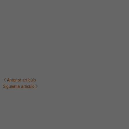
Anterior artículo
Navegación
Siguiente artículo
de
entradas