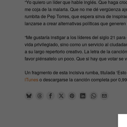
“Yo quiero un líder que hable inglés. Que haga cro
me coja de la malaria. Que no me dé vergüenza ajen
rumbita de Pep Torres, que espera sirva de inspir
lanzarse a crear alternativas políticas que generen 
“Me gustaría instigar a los líderes del siglo 21 p
vida privilegiado, sino como un servicio al ciudada
a su largo repertorio creativo. La letra de la canci
favor piénsatelo un poco. Que si hay que votar se 
Un fragmento de esta incisiva rumba, titulada ‘Est
iTunes
o descargarse la canción completa por 0,99