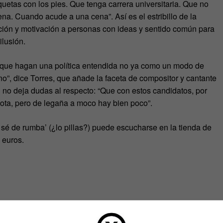
quetas con los pies. Que tenga carrera universitaria. Que no
a. Cuando acude a una cena”. Así es el estribillo de la
ación y motivación a personas con ideas y sentido común para
ilusión.
ara que hagan una política entendida no ya como un modo de
no”, dice Torres, que añade la faceta de compositor y cantante
ón no deja dudas al respecto: “Que con estos candidatos, por
vota, pero de legaña a moco hay bien poco”.
o sé de rumba’ (¿lo pillas?) puede escucharse en la tienda de
 euros.