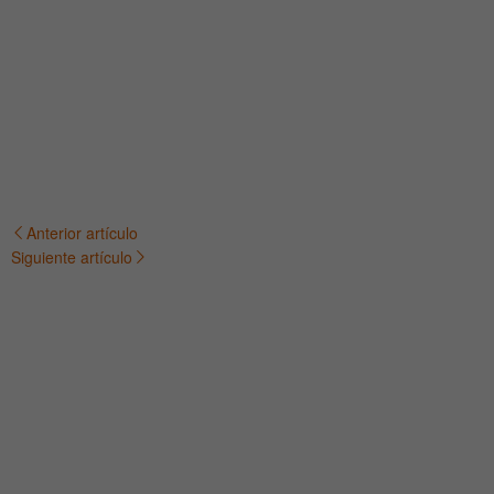
Anterior artículo
Navegación
Siguiente artículo
de
entradas