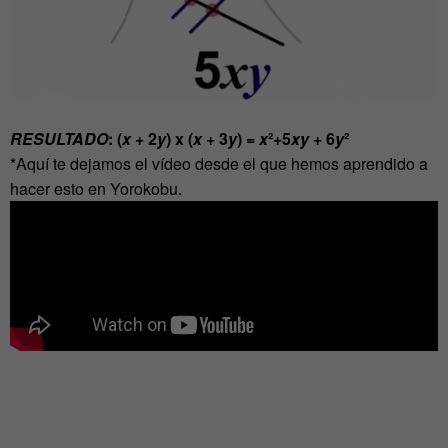
RESULTADO
: (
x
+ 2
y
) x (
x
+ 3
y
) =
x
²+5
xy
+ 6
y
²
*Aquí te dejamos el vídeo desde el que hemos aprendido a
hacer esto en Yorokobu.