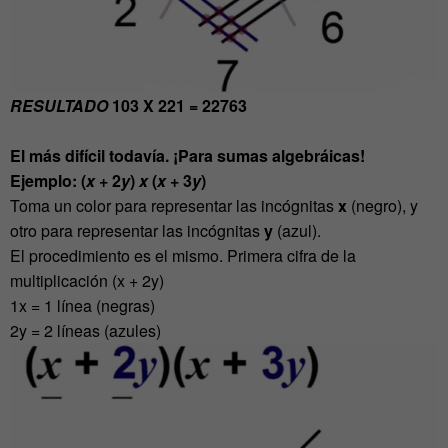
RESULTADO
103 X 221 = 22763
El más difícil todavía. ¡Para sumas algebráicas!
Ejemplo: (
x
+ 2
y
)
x
(
x
+ 3
y
)
Toma un color para representar las incógnitas
x
(negro), y
otro para representar las incógnitas
y
(azul).
El procedimiento es el mismo. Primera cifra de la
multiplicación (x + 2y)
1x = 1 línea (negras)
2y = 2 líneas (azules)