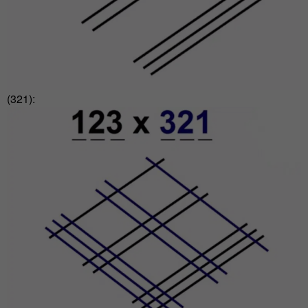
(321):