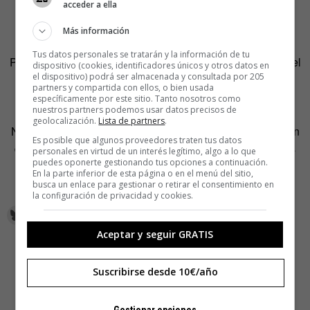
acceder a ella
generen una relación a largo plazo de ingresos por
derechos de autor”.
Más información
Tus datos personales se tratarán y la información de tu
Para el presidente y CEO de Suite101, esta web “elimina el
dispositivo (cookies, identificadores únicos y otros datos en
el dispositivo) podrá ser almacenada y consultada por 205
hombre de en medio (el tradicional editor) y da a los
partners y compartida con ellos, o bien usada
escritores todo tipo de herramientas para identificar y
específicamente por este sitio. Tanto nosotros como
nuestros partners podemos usar datos precisos de
alcanzar sus audiencias mediante sus temas preferidos.
geolocalización.
Lista de partners
.
Nuestros escritores pueden escribir a su manera, no tienen
Es posible que algunos proveedores traten tus datos
que ‘vender’ su tema al editor y lo único que se le pide es
personales en virtud de un interés legítimo, algo a lo que
puedes oponerte gestionando tus opciones a continuación.
que publiquen artículos de calidad, útiles, interesantes y
En la parte inferior de esta página o en el menú del sitio,
bien escritos”.
busca un enlace para gestionar o retirar el consentimiento en
la configuración de privacidad y cookies.
Aceptar y seguir GRATIS
Suscribirse desde 10€/año
Gestionar opciones