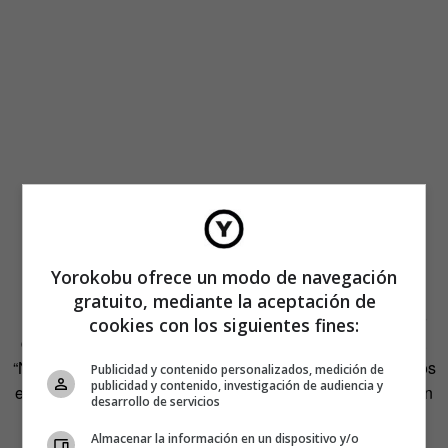
Yorokobu ofrece un modo de navegación
gratuito, mediante la aceptación de
“Tenemos muchas herramientas de social media, pero no
cookies con los siguientes fines:
calificaría Suite101 como una red social”, expllica Berger.
“Nuestro objetivo es hacer posible que escritores y expertos
Publicidad y contenido personalizados, medición de
publicidad y contenido, investigación de audiencia y
en todos los temas puedan desarrollar todo su potencial en
desarrollo de servicios
internet. Esto significa que escriban sobre los temas que
Almacenar la información en un dispositivo y/o
ellos elijan, que trabajen con editores profesionales y