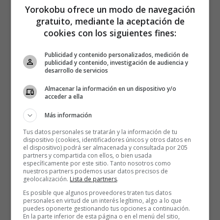
Yorokobu ofrece un modo de navegación
gratuito, mediante la aceptación de
cookies con los siguientes fines:
Publicidad y contenido personalizados, medición de
publicidad y contenido, investigación de audiencia y
desarrollo de servicios
Almacenar la información en un dispositivo y/o
acceder a ella
Más información
Tus datos personales se tratarán y la información de tu
dispositivo (cookies, identificadores únicos y otros datos en
el dispositivo) podrá ser almacenada y consultada por 205
partners y compartida con ellos, o bien usada
específicamente por este sitio. Tanto nosotros como
nuestros partners podemos usar datos precisos de
geolocalización.
Lista de partners
.
Es posible que algunos proveedores traten tus datos
personales en virtud de un interés legítimo, algo a lo que
puedes oponerte gestionando tus opciones a continuación.
No es lo mismo ver a Cary Grant en “Atrapa un ladrón”
En la parte inferior de esta página o en el menú del sitio,