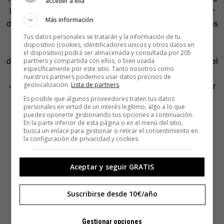
acceder a ella
la molestia de llevar esta útil invención a Inglaterra y tratar
Más información
de imponerla, y no dejaría de escribir a algunos de nuestros
médicos para recomendarles el método, si supiera que
Tus datos personales se tratarán y la información de tu
dispositivo (cookies, identificadores únicos y otros datos en
alguno de ellos dispondrá de la virtud necesaria para
el dispositivo) podrá ser almacenada y consultada por 205
destruir una porción tan considerable de sus ingresos por el
partners y compartida con ellos, o bien usada
específicamente por este sitio. Tanto nosotros como
bien de la humanidad». Sabía que no iba a ser fácil:
nuestros partners podemos usar datos precisos de
«Quizás, si vivo para regresar, yo tenga el valor de batallar
geolocalización.
Lista de partners
.
con ellos».
Es posible que algunos proveedores traten tus datos
personales en virtud de un interés legítimo, algo a lo que
puedes oponerte gestionando tus opciones a continuación.
En la parte inferior de esta página o en el menú del sitio,
busca un enlace para gestionar o retirar el consentimiento en
la configuración de privacidad y cookies.
Aceptar y seguir GRATIS
Suscribirse desde 10€/año
Gestionar opciones