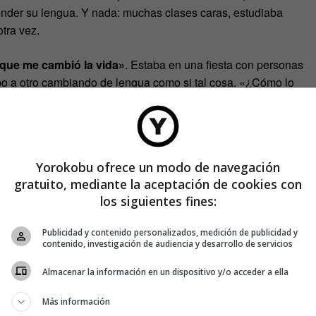
render su lengua. Y nada: muchas clases caras, estudiaba
tra vez.
 que me cambió la vida»
. Estaba en una fiesta con personas
po a otro cambiando de lengua como si tal cosa. «¿Cómo lo
sencilla: para hablar una lengua hay que hacer precisamente
que se puedan cometer.
dos seis meses ya hablaba castellano; luego se mudó a Italia,
Yorokobu ofrece un modo de navegación
Sus siguientes y numerosos viajes a lo largo del mundo le
gratuito, mediante la aceptación de cookies con
ckear
las lenguas, deconstruirlas para que resulte muy
los siguientes fines:
Publicidad y contenido personalizados, medición de publicidad y
contenido, investigación de audiencia y desarrollo de servicios
Almacenar la información en un dispositivo y/o acceder a ella
Más información