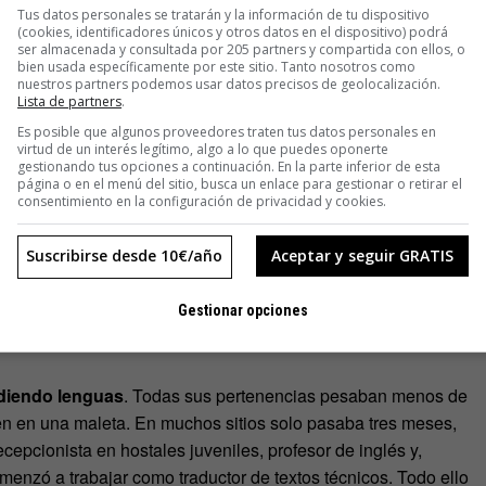
Tus datos personales se tratarán y la información de tu dispositivo
(cookies, identificadores únicos y otros datos en el dispositivo) podrá
ser almacenada y consultada por 205 partners y compartida con ellos, o
bien usada específicamente por este sitio. Tanto nosotros como
nuestros partners podemos usar datos precisos de geolocalización.
Lista de partners
.
Es posible que algunos proveedores traten tus datos personales en
virtud de un interés legítimo, algo a lo que puedes oponerte
gestionando tus opciones a continuación. En la parte inferior de esta
página o en el menú del sitio, busca un enlace para gestionar o retirar el
consentimiento en la configuración de privacidad y cookies.
Suscribirse desde 10€/año
Aceptar y seguir GRATIS
Gestionar opciones
ndiendo lenguas
. Todas sus pertenencias pesaban menos de
en en una maleta. En muchos sitios solo pasaba tres meses,
ecepcionista en hostales juveniles, profesor de inglés y,
enzó a trabajar como traductor de textos técnicos. Todo ello