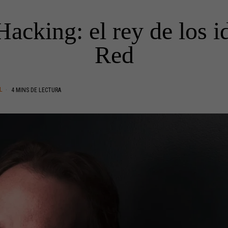
cking: el rey de los i
Red
L
4 MINS DE LECTURA