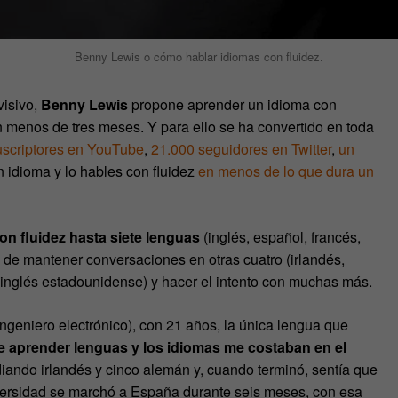
Benny Lewis o cómo hablar idiomas con fluidez.
visivo,
Benny Lewis
propone aprender un idioma con
n menos de tres meses. Y para ello se ha convertido en toda
uscriptores en YouTube
,
21.000 seguidores en Twitter
,
un
 idioma y lo hables con fluidez
en menos de lo que dura un
on fluidez hasta siete lenguas
(inglés, español, francés,
z de mantener conversaciones en otras cuatro (irlandés,
inglés estadounidense) y hacer el intento con muchas más.
ngeniero electrónico), con 21 años, la única lengua que
e aprender lenguas y los idiomas me costaban en el
iando irlandés y cinco alemán y, cuando terminó, sentía que
iversidad se marchó a España durante seis meses, con esa