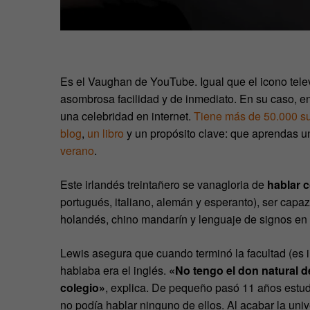
Es el Vaughan de YouTube. Igual que el icono tele
asombrosa facilidad y de inmediato. En su caso, e
una celebridad en internet.
Tiene más de 50.000 s
blog
,
un libro
y un propósito clave: que aprendas un
verano
.
Este irlandés treintañero se vanagloria de
hablar c
portugués, italiano, alemán y esperanto), ser capa
holandés, chino mandarín y lenguaje de signos en 
Lewis asegura que cuando terminó la facultad (es i
hablaba era el inglés.
«No tengo el don natural d
colegio»
, explica. De pequeño pasó 11 años estud
no podía hablar ninguno de ellos. Al acabar la un