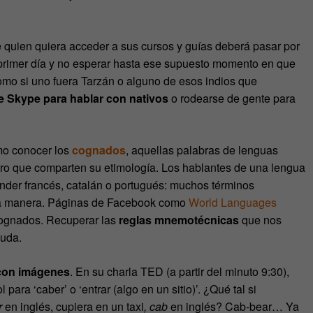
 quien quiera acceder a sus cursos y guías deberá pasar por
 primer día y no esperar hasta ese supuesto momento en que
mo si uno fuera Tarzán o alguno de esos indios que
de Skype para hablar con nativos
o rodearse de gente para
mo conocer los
cognados
, aquellas palabras de lenguas
 pero que comparten su etimología. Los hablantes de una lengua
nder francés, catalán o portugués: muchos términos
una manera. Páginas de Facebook como
World Languages
cognados. Recuperar las
reglas mnemotécnicas
que nos
yuda.
 con imágenes
. En su charla TED (a partir del minuto 9:30),
para ‘caber’ o ‘entrar (algo en un sitio)’. ¿Qué tal si
r
en inglés, cupiera en un taxi
, cab
en inglés? Cab-bear… Ya