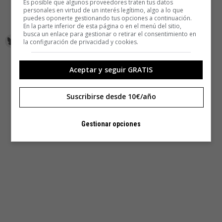
Es posible que algunos proveedores traten tus datos
personales en virtud de un interés legítimo, algo a lo que
puedes oponerte gestionando tus opciones a continuación.
En la parte inferior de esta página o en el menú del sitio,
busca un enlace para gestionar o retirar el consentimiento en
la configuración de privacidad y cookies.
Aceptar y seguir GRATIS
Suscribirse desde 10€/año
Gestionar opciones