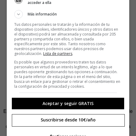
acceder a ella
Más información
Tus datos personales se tratarán y la información de tu
dispositivo (cookies, identificadores únicos y otros datos en
el dispositivo) podrá ser almacenada y consultada por 205
partners y compartida con ellos, o bien usada
específicamente por este sitio. Tanto nosotros como
nuestros partners podemos usar datos precisos de
geolocalización.
Lista de partners
.
Es posible que algunos proveedores traten tus datos
personales en virtud de un interés legítimo, algo a lo que
puedes oponerte gestionando tus opciones a continuación.
En la parte inferior de esta página o en el menú del sitio,
busca un enlace para gestionar o retirar el consentimiento en
la configuración de privacidad y cookies.
Aceptar y seguir GRATIS
Escribía Antonio Machado: «Sin el tiempo, esa invención de
Satanás, el mundo perdería la angustia de la espera y el
Suscribirse desde 10€/año
consuelo de la esperanza»
.
Parece que caminemos hacia
esa pérdida, pero de pronto un día sales de casa y te