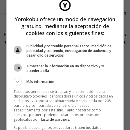
«No he sacado más punta de lo necesario para hacer estos
Yorokobu ofrece un modo de navegación
pequeños. Todos trabajaron hasta quedar así de
gratuito, mediante la aceptación de
pequeñitos, tanto que es casi imposible dibujar con ellos.
cookies con los siguientes fines:
Pobrecitos. Por si fuera poco, con este trabajo extra que les
ha surgido, se van haciendo más y más pequeños con cada
Publicidad y contenido personalizados, medición de
viñeta, ya que les tengo que sacar punta para dibujar la
publicidad y contenido, investigación de audiencia y
desarrollo de servicios
expresión de cara que va bien con el siguiente
sketch
».
Almacenar la información en un dispositivo y/o
»
acceder a ella
Por ahora,
Little red pencil stories
no pasa de ser un
Más información
divertimento. Aunque su autora no descarta que se
Tus datos personales se tratarán y la información de tu
convierta en algo más importante en el futuro. «Me
dispositivo (cookies, identificadores únicos y otros datos en
el dispositivo) podrá ser almacenada y consultada por 205
encantaría transformar esto en un librito. Quizás cuando
partners y compartida con ellos, o bien usada
específicamente por este sitio. Tanto nosotros como
tenga más historias preparadas lo haga».
nuestros partners podemos usar datos precisos de
geolocalización.
Lista de partners
.
Es posible que algunos proveedores traten tus datos