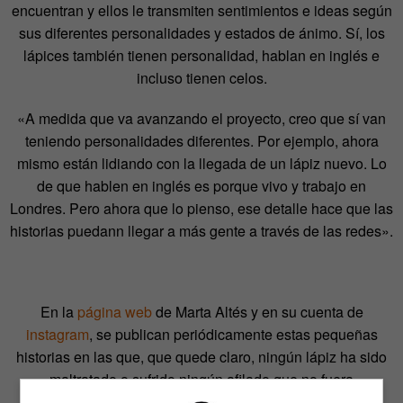
encuentran y ellos le transmiten sentimientos e ideas según
sus diferentes personalidades y estados de ánimo. Sí, los
lápices también tienen personalidad, hablan en inglés e
incluso tienen celos.
«A medida que va avanzando el proyecto, creo que sí van
teniendo personalidades diferentes. Por ejemplo, ahora
mismo están lidiando con la llegada de un lápiz nuevo. Lo
de que hablen en inglés es porque vivo y trabajo en
Londres. Pero ahora que lo pienso, ese detalle hace que las
historias puedann llegar a más gente a través de las redes».
En la
página web
de Marta Altés y en su cuenta de
instagram
, se publican periódicamente estas pequeñas
historias en las que, que quede claro, ningún lápiz ha sido
maltratado o sufrido ningún afilado que no fuera
imprescindible.