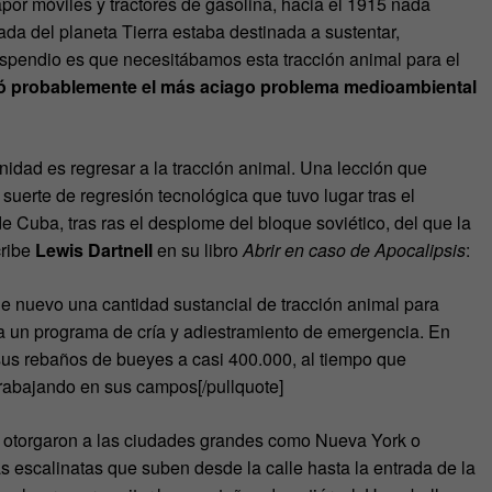
or móviles y tractores de gasolina, hacia el 1915 nada
vada del planeta Tierra estaba destinada a sustentar,
dispendio es que necesitábamos esta tracción animal para el
có probablemente el más aciago problema medioambiental
nidad es regresar a la tracción animal. Una lección que
uerte de regresión tecnológica que tuvo lugar tras el
e Cuba, tras ras el desplome del bloque soviético, del que la
cribe
Lewis Dartnell
en su libro
Abrir en caso de Apocalipsis
:
 de nuevo una cantidad sustancial de tracción animal para
a un programa de cría y adiestramiento de emergencia. En
s rebaños de bueyes a casi 400.000, al tiempo que
trabajando en sus campos[/pullquote]
 otorgaron a las ciudades grandes como Nueva York o
s escalinatas que suben desde la calle hasta la entrada de la