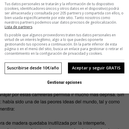
Tus datos personales se tratarán y la información de tu dispositivo
dos con prisa, los carros traqueteantes, los caballos y los
(cookies, identificadores únicos y otros datos en el dispositivo) podrá
ser almacenada y consultada por 205 partners y compartida con ellos, o
a que las calles de Nueva York fuesen peligrosísimas. Más
bien usada específicamente por este sitio. Tanto nosotros como
 en Nueva York a lo largo de 1927: cuatro veces más que la
nuestros partners podemos usar datos precisos de geolocalización.
Lista de partners
.
llquote]
Es posible que algunos proveedores traten tus datos personales en
virtud de un interés legítimo, algo a lo que puedes oponerte
ventado el asfalto. Antes, sin embargo, las cosas eran
gestionando tus opciones a continuación. En la parte inferior de esta
página o en el menú del sitio, busca un enlace para gestionar o retirar el
fueron en las fallidas carretera de madera que empezaron a
consentimiento en la configuración de privacidad y cookies.
n a construir más de 16.000 kilómetros de carreteras de
rgo y unos 10 centímetros de grosor.
Suscribirse desde 10€/año
Aceptar y seguir GRATIS
Gestionar opciones
iajar por estas carreteras permitía ir mucho más deprisa. Sin
s
: había sido una de las peores ideas del mundo, tal y como
mentira
:
era de madera quedaba inutilizada por la intemperie,