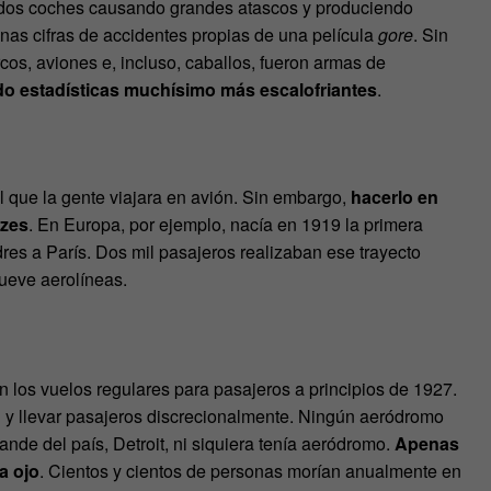
dos coches causando grandes atascos y produciendo
s cifras de accidentes propias de una película
gore
. Sin
cos, aviones e, incluso, caballos, fueron armas de
do estadísticas muchísimo más escalofriantes
.
l que la gente viajara en avión. Sin embargo,
hacerlo en
azes
. En Europa, por ejemplo, nacía en 1919 la primera
es a París. Dos mil pasajeros realizaban ese trayecto
ueve aerolíneas.
n los vuelos regulares para pasajeros a principios de 1927.
n y llevar pasajeros discrecionalmente. Ningún aeródromo
ande del país, Detroit, ni siquiera tenía aeródromo.
Apenas
a ojo
. Cientos y cientos de personas morían anualmente en