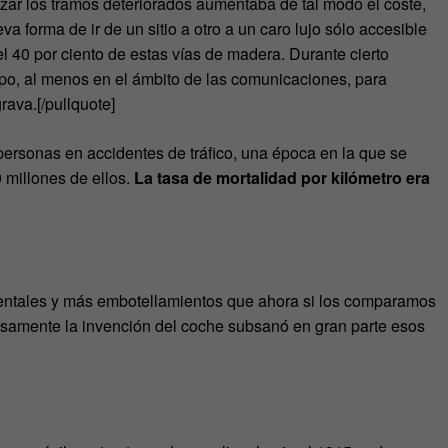
r los tramos deteriorados aumentaba de tal modo el coste,
a forma de ir de un sitio a otro a un caro lujo sólo accesible
 40 por ciento de estas vías de madera. Durante cierto
mpo, al menos en el ámbito de las comunicaciones, para
rava.[/pullquote]
ersonas en accidentes de tráfico, una época en la que se
 millones de ellos.
La tasa de mortalidad por kilómetro era
ntales y más embotellamientos que ahora si los comparamos
isamente la invención del coche subsanó en gran parte esos