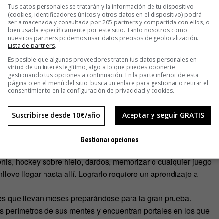
ncias de objetos, sitios y particularmente estancias de un
Tus datos personales se tratarán y la información de tu dispositivo
n aquello que se desea recordar”, explica la entrada de
(cookies, identificadores únicos y otros datos en el dispositivo) podrá
ser almacenada y consultada por 205 partners y compartida con ellos, o
bien usada específicamente por este sitio. Tanto nosotros como
nuestros partners podemos usar datos precisos de geolocalización.
Lista de partners
.
 para memorizar los nombres de tus alumnos. En el salón está
Es posible que algunos proveedores traten tus datos personales en
ucesivamente. Cuanto más familiar sea el lugar más fácil
virtud de un interés legítimo, algo a lo que puedes oponerte
ilizado esta técnica para memorizar 1040 dígitos ordenados al
gestionando tus opciones a continuación. En la parte inferior de esta
página o en el menú del sitio, busca un enlace para gestionar o retirar el
consentimiento en la configuración de privacidad y cookies.
nutilidad en una era en el que contamos con medios para no
escépticos Buzan tiene una respuesta preparada. “¿Qué sentido
Suscribirse desde 10€/año
Aceptar y seguir GRATIS
s? Pero, por esa regla de tres, ¿qué sentido tiene correr lo
uando lo único que estás haciendo es moverte en círculos? Ya
Gestionar opciones
mbres dando patadas a una pelota de fútbol de una parte del
 tenis, hockey sobre hielo, dardos, memorizar o cualquier juego
leve llegar hasta allí. Lograrlo requiere un aprendizaje a
tes que llevan meses preparándose para la gran prueba.
os perímetros de sus mentes y encuentran portales en los que