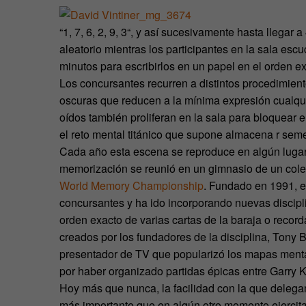
“1, 7, 6, 2, 9, 3“, y así sucesivamente hasta llega
aleatorio mientras los participantes en la sala es
minutos para escribirlos en un papel en el orden ex
Los concursantes recurren a distintos procedimien
oscuras que reducen a la mínima expresión cualquie
oídos también proliferan en la sala para bloquear e
el reto mental titánico que supone almacena r sem
Cada año esta escena se reproduce en algún lugar 
memorización se reunió en un gimnasio de un coleg
World Memory Championship
. Fundado en 1991, e
concursantes y ha ido incorporando nuevas discip
orden exacto de varias cartas de la baraja o recor
creados por los fundadores de la disciplina, Tony
presentador de TV que popularizó los mapas menta
por haber organizado partidas épicas entre Garry 
Hoy más que nunca, la facilidad con la que delega
más importante que en algún otro momento ejercita