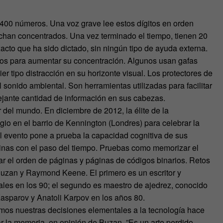
r a 400 números. Una voz grave lee estos dígitos en orden
cuchan concentrados. Una vez terminado el tiempo, tienen 20
acto que ha sido dictado, sin ningún tipo de ayuda externa.
tos para aumentar su concentración. Algunos usan gafas
r tipo distracción en su horizonte visual. Los protectores de
l sonido ambiental. Son herramientas utilizadas para facilitar
ejante cantidad de información en sus cabezas.
del mundo. En diciembre de 2012, la élite de la
io en el barrio de Kennington (Londres) para celebrar la
l evento pone a prueba la capacidad cognitiva de sus
linas con el paso del tiempo. Pruebas como memorizar el
dar el orden de páginas y páginas de códigos binarios. Retos
 Buzan y Raymond Keene. El primero es un escritor y
les en los 90; el segundo es maestro de ajedrez, conocido
Kasparov y Anatoli Karpov en los años 80.
mos nuestras decisiones elementales a la tecnología hace
r la memoria, en opinión de Buzan. ”Es un arte perdido.