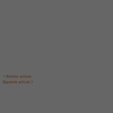
Anterior artículo
Navegación
Siguiente artículo
de
entradas