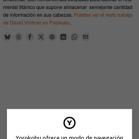
mental titánico que supone almacenar semejante cantidad
de información en sus cabezas.
Puedes ver el resto trabajo
de David Vintiner en Fotokobu
.
Yorokobu ofrece un modo de navegación