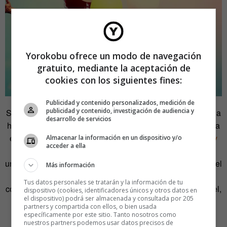
Yorokobu ofrece un modo de navegación
gratuito, mediante la aceptación de
cookies con los siguientes fines:
Publicidad y contenido personalizados, medición de
publicidad y contenido, investigación de audiencia y
Sin embargo, en este aspecto sigue habiendo un sesgo a la
desarrollo de servicios
hora de publicar y analizar los datos. Una simple búsqueda
en Google lo confirma. Al preguntar «
cuántos solteros hay
Almacenar la información en un dispositivo y/o
acceder a ella
en España
», el buscador arroja datos sobre hogares
unipersonales, viudedad y soledad. Este enfoque mete en el
Más información
mismo saco situaciones y problemáticas bien diversas. Y
Tus datos personales se tratarán y la información de tu
contrasta con otros estudios como el de la consultora Mintel,
dispositivo (cookies, identificadores únicos y otros datos en
el dispositivo) podrá ser almacenada y consultada por 205
que asegura que el 61% de las mujeres solteras en 2017
partners y compartida con ellos, o bien usada
estaban contentas con su estado.
específicamente por este sitio. Tanto nosotros como
nuestros partners podemos usar datos precisos de