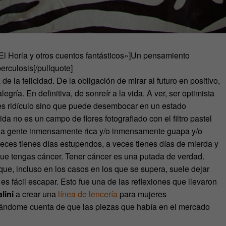
l Horla y otros cuentos fantásticos»]Un pensamiento
erculosis[/pullquote]
la felicidad. De la obligación de mirar al futuro en positivo,
gría. En definitiva, de sonreír a la vida. A ver, ser optimista
o es ridículo sino que puede desembocar en un estado
da no es un campo de flores fotografiado con el filtro pastel
o la gente inmensamente rica y/o inmensamente guapa y/o
eces tienes días estupendos, a veces tienes días de mierda y
 que tengas cáncer. Tener cáncer es una putada de verdad.
que, incluso en los casos en los que se supera, suele dejar
s fácil escapar. Esto fue una de las reflexiones que llevaron
lini
a crear una
línea de lencería
para mujeres
dándome cuenta de que las piezas que había en el mercado