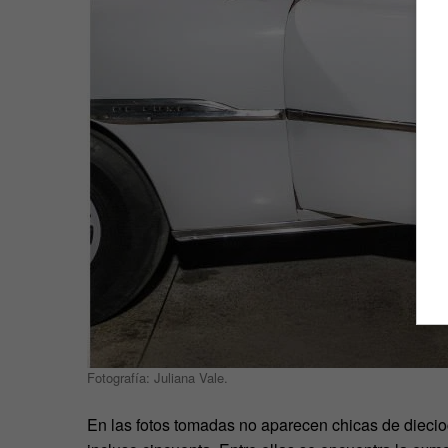
Fotografía: Juliana Vale.
En las fotos tomadas no aparecen chicas de diecio