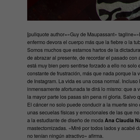
[pullquote author=»Guy de Maupassant» tagline=»E
enfermo devora el cuerpo más que la fiebre o la tub
Somos muchos que estamos hartos de la dictadura de 
de abrazar al presente, de recordar el pasado con ale
está muy bien pero sentirse forzado a ello no sol
constante de frustración, más que nada porque la vi
de Instagram. La vida es una cosa normal. Inclus
inmensamente afortunada te dirá lo mismo: que a v
la mayor parte los pasas sin pena ni gloria. Salvo
El cáncer no solo puede conducir a la muerte sino 
unas secuelas físicas y emocionales de las que no e
a la estudiante de diseño de moda
Ana Claudia Na
mastectomizadas. «Miré por todos lados y acabé 
no tenían ningún atractivo» afirma.