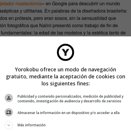
jetador mastectomía
» en Google para descubrir un mundo
pticas y utilitarias. En palabras de la diseñadora brasileña:
os en prótesis, pero eran sosos, sin la sensualidad que
ón fotográfica que Nalini presentó como trabajo de fin de
 fundamentales: la edad de las modelos y la estética tanto de
Yorokobu ofrece un modo de navegación
gratuito, mediante la aceptación de cookies con
los siguientes fines:
Publicidad y contenido personalizados, medición de publicidad y
contenido, investigación de audiencia y desarrollo de servicios
Almacenar la información en un dispositivo y/o acceder a ella
Más información