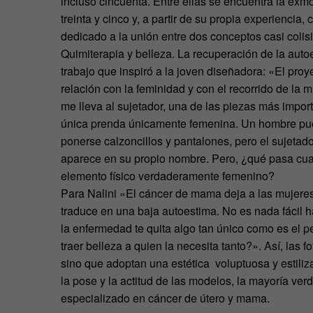
incluso cincuenta. Entre ellas se encuentra la ex
treinta y cinco y, a partir de su propia experiencia
dedicado a la unión entre dos conceptos casi coli
Quimiterapia y belleza. La recuperación de la autoe
trabajo que inspiró a la joven diseñadora: «El pr
relación con la feminidad y con el recorrido de la 
me lleva al sujetador, una de las piezas más import
única prenda únicamente femenina. Un hombre pue
ponerse calzoncillos y pantalones, pero el sujetad
aparece en su propio nombre. Pero, ¿qué pasa cu
elemento físico verdaderamente femenino?
Para Nalini «El cáncer de mama deja a las mujeres
traduce en una baja autoestima. No es nada fácil h
la enfermedad te quita algo tan único como es el pe
traer belleza a quien la necesita tanto?». Así, las 
sino que adoptan una estética voluptuosa y estiliza
la pose y la actitud de las modelos, la mayoría ve
especializado en cáncer de útero y mama.