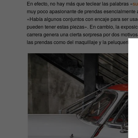
En efecto, no hay más que teclear las palabras «
su
muy poco apasionante de prendas esencialmente asé
«Había algunos conjuntos con encaje para ser usad
pueden tener estas piezas». En cambio, la exposici
carrera genera una cierta sorpresa por dos motivos
las prendas como del maquillaje y la peluquería.