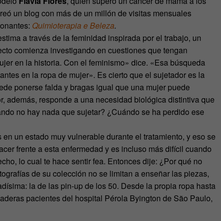
modelo
Flavia Flores
, quien superó un cáncer de mama a los
, creó un blog con más de un millón de visitas mensuales
sionantes:
Quimioterapia e Beleza
.
stima a través de la feminidad inspirada por el trabajo, un
oyecto comienza investigando en cuestiones que tengan
mujer en la historia. Con el feminismo» dice. «Esa búsqueda
antes en la ropa de mujer». Es cierto que el sujetador es la
de ponerse falda y bragas igual que una mujer puede
or, además, responde a una necesidad biológica distintiva que
ando no hay nada que sujetar? ¿Cuándo se ha perdido ese
 en un estado muy vulnerable durante el tratamiento, y eso se
acer frente a esta enfermedad y es incluso más difícil cuando
cho, lo cual te hace sentir fea. Entonces dije: ¿Por qué no
fotografías de su colección no se limitan a enseñar las piezas,
dísima: la de las pin-up de los 50. Desde la propia ropa hasta
rdaderas pacientes del hospital Pérola Byington de São Paulo,