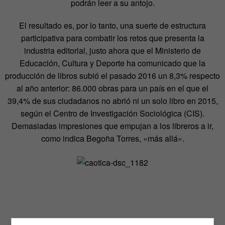
podrán leer a su antojo.
El resultado es, por lo tanto, una suerte de estructura
participativa para combatir los retos que presenta la
industria editorial, justo ahora que el Ministerio de
Educación, Cultura y Deporte ha comunicado que la
producción de libros subió el pasado 2016 un 8,3% respecto
al año anterior: 86.000 obras para un país en el que el
39,4% de sus ciudadanos no abrió ni un solo libro en 2015,
según el Centro de Investigación Sociológica (CIS).
Demasiadas impresiones que empujan a los libreros a ir,
como indica Begoña Torres, «más allá».