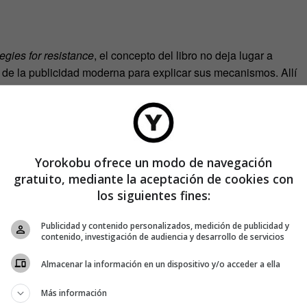
tegies for resistance
, el concepto del libro no deja lugar a
os de la publicidad moderna para explicar sus mecanismos. Allí
 Bernays, que utilizó los descubrimientos de su tío para
s deseos de compra.
ce décadas son casi los mismos que se utilizan en la
ueños detalles. Por ejemplo, que los departamentos de
Yorokobu ofrece un modo de navegación
 propaganda. La palabra quedó estigmatizada después de la
gratuito, mediante la aceptación de cookies con
s departamentos de relaciones públicas. Sin embargo, el
los siguientes fines:
Publicidad y contenido personalizados, medición de publicidad y
contenido, investigación de audiencia y desarrollo de servicios
el término originario. «Propaganda» es mucho más explícito y
nder más? No. El control social. Un fin para el que no se duda
Almacenar la información en un dispositivo y/o acceder a ella
Más información