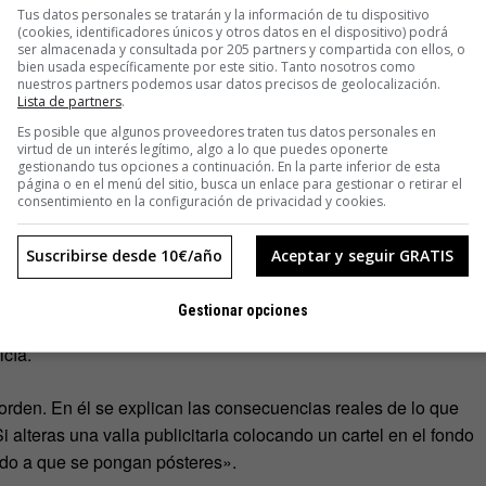
Tus datos personales se tratarán y la información de tu dispositivo
(cookies, identificadores únicos y otros datos en el dispositivo) podrá
ser almacenada y consultada por 205 partners y compartida con ellos, o
vertising Shits
, solo cabe la resistencia. En el libro se
bien usada específicamente por este sitio. Tanto nosotros como
 las campañas publicitarias que están presentes en las calles.
nuestros partners podemos usar datos precisos de geolocalización.
Lista de partners
.
o destrozando las marquesinas. El reto para muchos de
Es posible que algunos proveedores traten tus datos personales en
je comercial por otro que conciencie de lo pernicioso de la
virtud de un interés legítimo, algo a lo que puedes oponerte
pacio público común.
gestionando tus opciones a continuación. En la parte inferior de esta
página o en el menú del sitio, busca un enlace para gestionar o retirar el
consentimiento en la configuración de privacidad y cookies.
Suscribirse desde 10€/año
Aceptar y seguir GRATIS
llan cómo son las llaves que utilizan los operarios de esas
e sustituyen los carteles unos por otros. Hasta se
Gestionar opciones
tante. Cuanta más apariencia de normalidad haya en la
icía.
 orden. En él se explican las consecuencias reales de lo que
alteras una valla publicitaria colocando un cartel en el fondo
ado a que se pongan pósteres».