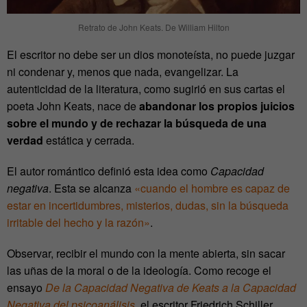
Retrato de John Keats. De William Hilton
El escritor no debe ser un dios monoteísta, no puede juzgar
ni condenar y, menos que nada, evangelizar. La
autenticidad de la literatura, como sugirió en sus cartas el
poeta John Keats, nace de
abandonar los propios juicios
sobre el mundo y de rechazar la búsqueda de una
verdad
estática y cerrada.
El autor romántico definió esta idea como
Capacidad
negativa
. Esta se alcanza
«cuando el hombre es capaz de
estar en incertidumbres, misterios, dudas, sin la búsqueda
irritable del hecho y la razón»
.
Observar, recibir el mundo con la mente abierta, sin sacar
las uñas de la moral o de la ideología. Como recoge el
ensayo
De la Capacidad Negativa de Keats a la Capacidad
Negativa del psicoanálisis
,
el escritor Friedrich Schiller