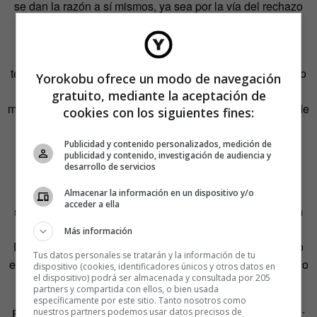
se dan la razón a sí mismos, ya sea por la vía del rechazo
iracundo o del aplauso.
Si se escribe con el cerebro así construido podrán salir
textos curiosos, entretenidos, graciosos, moralizantes, pero
Yorokobu ofrece un modo de navegación
difícilmente habrá una literatura de matices, que mire el
gratuito, mediante la aceptación de
mundo desde perspectivas complejas y diversas a través de
cookies con los siguientes fines:
personajes humanos, con pulso.
Publicidad y contenido personalizados, medición de
publicidad y contenido, investigación de audiencia y
Los
francotuiteadores
ofrecen un ejemplo extremo para
desarrollo de servicios
comprender el fenómeno, pero
no hace falta ser un
vándalo en 140 caracteres para caer en las
Almacenar la información en un dispositivo y/o
acceder a ella
simplificaciones que nacen de no poder abandonar la
esquematización propia del mundo
a la hora de crear.
Más información
Dijo Keats: «El único medio de fortalecer nuestro intelecto
Tus datos personales se tratarán y la información de tu
es no decidirse por nada, dejar que la mente sea un camino
dispositivo (cookies, identificadores únicos y otros datos en
el dispositivo) podrá ser almacenada y consultada por 205
abierto a todos los pensamientos, no una parte selecta».
partners y compartida con ellos, o bien usada
específicamente por este sitio. Tanto nosotros como
nuestros partners podemos usar datos precisos de
En
un artículo de
Qz
en que trataban la cuestión
, resumen: