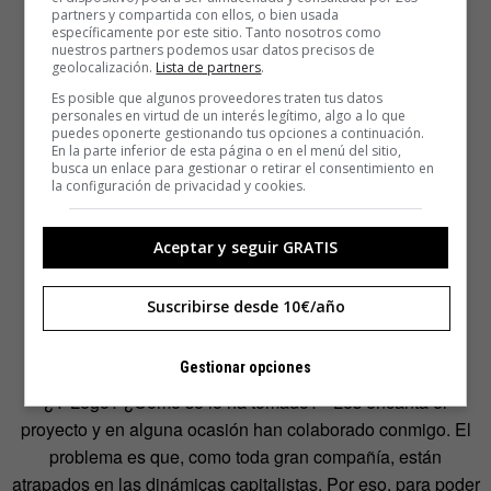
partners y compartida con ellos, o bien usada
específicamente por este sitio. Tanto nosotros como
nuestros partners podemos usar datos precisos de
geolocalización.
Lista de partners
.
Es posible que algunos proveedores traten tus datos
personales en virtud de un interés legítimo, algo a lo que
puedes oponerte gestionando tus opciones a continuación.
En la parte inferior de esta página o en el menú del sitio,
busca un enlace para gestionar o retirar el consentimiento en
la configuración de privacidad y cookies.
Aceptar y seguir GRATIS
Suscribirse desde 10€/año
Gestionar opciones
¿Y Lego? ¿Cómo se lo ha tomado? «Les encanta el
proyecto y en alguna ocasión han colaborado conmigo. El
problema es que, como toda gran compañía, están
atrapados en las dinámicas capitalistas. Por eso, para poder