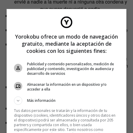
envié a nadie a la muerte ni a ninguna otra condena y
que nunca denuncié a nadie.
Me siento orgulloso de no haber escrito ninguna
instancia hasta el año 1955.
Vi dónde tuvo lugar la llamada
Amnistía de Beria
y fue
Yorokobu ofrece un modo de navegación
un espectáculo digno de verse.
gratuito, mediante la aceptación de
He visto que las mujeres son más decentes, más
cookies con los siguientes fines:
entregadas, que los hombres; en Kolimá no se ha
conocido ningún caso de varón que acompañara a su
Publicidad y contenido personalizados, medición de
mujer. En cambio, las esposas los acompañaban, y en
publicidad y contenido, investigación de audiencia y
muchas ocasiones (Faina Rabinóvich, la esposa de
desarrollo de servicios
Krivoshéi).
Almacenar la información en un dispositivo y/o
Vi increíbles familias norteñas (trabajadores libres y
acceder a ella
exprisioneros) con cartas para «legítimos esposos y
Más información
esposas», etc.
Vi a «los primeros Rockefeller», los millonarios del
Tus datos personales se tratarán y la información de tu
inframundo. Escuché sus confesiones.
dispositivo (cookies, identificadores únicos y otros datos en
el dispositivo) podrá ser almacenada y consultada por 205
Vi hombres haciendo trabajos forzados, así como
partners y compartida con ellos, o bien usada
numerosas personas de
contingentes
D, B, etc.,
específicamente por este sitio. Tanto nosotros como