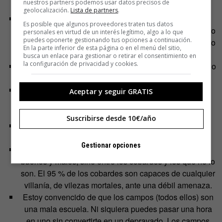
nuestros partners podemos usar datos precisos de
«Berlag».
geolocalización.
Lista de partners
.
Me di cuenta de que puedes conseguir un gran trato
Es posible que algunos proveedores traten tus datos
(pasar un tiempo en el hospital, una transferencia), pero
personales en virtud de un interés legítimo, algo a lo que
puedes oponerte gestionando tus opciones a continuación.
solo arriesgando tu vida, recibiendo golpes, soportando
En la parte inferior de esta página o en el menú del sitio,
el aislamiento en el hielo.
busca un enlace para gestionar o retirar el consentimiento en
la configuración de privacidad y cookies.
He visto un confinamiento aislado en el hielo, excavado
en roca, y yo mismo he pasado allí una noche.
La pasión por el poder, el matar impunemente, es
Aceptar y seguir GRATIS
grande, desde los altos mandos hasta los servidores
más bajos (Seropashkla y semejantes).
Suscribirse desde 10€/año
El impulso incontrolable de los rusos de denunciar y
quejarse.
Gestionar opciones
He sabido que el mundo no se ha de dividir entre
buenos y malos, sino entre los cobardes y los que no lo
son. El 95 % de los cobardes son capaces de cualquier
villanía, de vilezas mortales, ante una débil amenaza.
Estoy convencido de que los campos (todos ellos) son
una mala escuela. Ni siquiera puedes pasar una hora
en uno sin convertirte en un depravado. Los campos