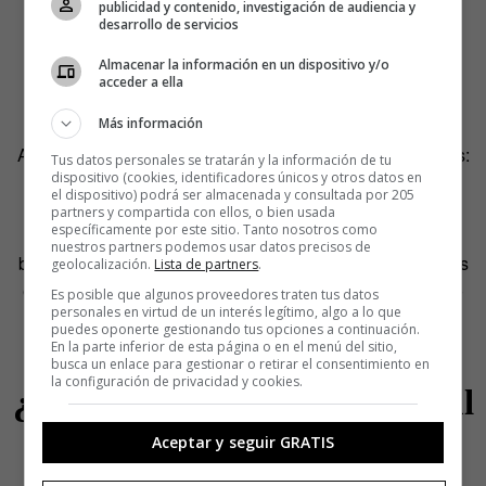
publicidad y contenido, investigación de audiencia y
desarrollo de servicios
Almacenar la información en un dispositivo y/o
acceder a ella
Más información
Apliquemos esa tabla al reportaje de The New York Times:
Tus datos personales se tratarán y la información de tu
dispositivo (cookies, identificadores únicos y otros datos en
muestra algo relevante, que afecta a mucha gente, que
el dispositivo) podrá ser almacenada y consultada por 205
sucede en un lugar cercano sociológicamente a EEUU y
partners y compartida con ellos, o bien usada
específicamente por este sitio. Tanto nosotros como
que, además, es inusual. Y, encima, las imágenes son
nuestros partners podemos usar datos precisos de
bonitas. Ahora bien, ¿es representativo ese reportaje? ¿Es
geolocalización.
Lista de partners
.
eso España? No, no lo es. Así que tenemos un contenido
Es posible que algunos proveedores traten tus datos
personales en virtud de un interés legítimo, algo a lo que
noticioso que, en verdad, no es real. Y ahí no termina el
puedes oponerte gestionando tus opciones a continuación.
asunto.
En la parte inferior de esta página o en el menú del sitio,
busca un enlace para gestionar o retirar el consentimiento en
la configuración de privacidad y cookies.
¿Cómo cambia el contenido al
procesarlo?
Aceptar y seguir GRATIS