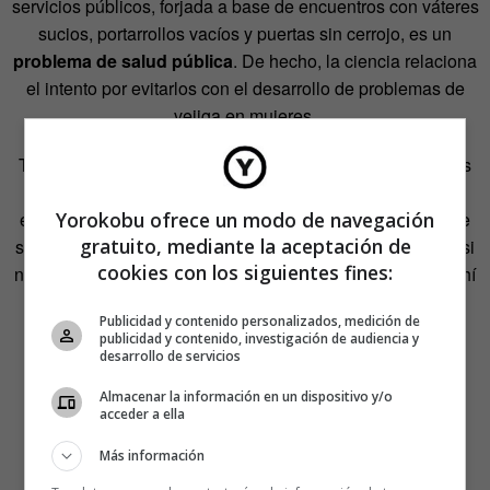
servicios públicos, forjada a base de encuentros con váteres
sucios, portarrollos vacíos y puertas sin cerrojo, es un
problema de salud pública
. De hecho, la ciencia relaciona
el intento por evitarlos con el desarrollo de problemas de
vejiga en mujeres.
Tampoco es que se hable mucho del tema. Los psicólogos
encontraron muy poca literatura relativa a su objeto de
Yorokobu ofrece un modo de navegación
estudio. Por contra, se dieron de bruces contra el tabú que
gratuito, mediante la aceptación de
sostiene esa gran farsa global por la que actuamos como si
cookies con los siguientes fines:
nadie en el planeta tuviera necesidades fisiológicas. De ahí
viene el sudor frío cuando el apretón nos pilla lejos de
Publicidad y contenido personalizados, medición de
nuestro baño.
publicidad y contenido, investigación de audiencia y
desarrollo de servicios
Almacenar la información en un dispositivo y/o
acceder a ella
Más información